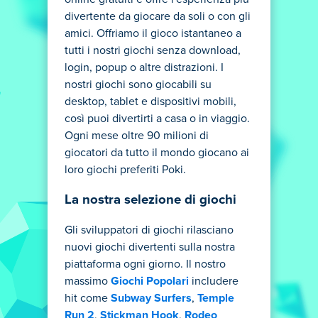
divertente da giocare da soli o con gli
amici. Offriamo il gioco istantaneo a
tutti i nostri giochi senza download,
login, popup o altre distrazioni. I
nostri giochi sono giocabili su
desktop, tablet e dispositivi mobili,
così puoi divertirti a casa o in viaggio.
Ogni mese oltre 90 milioni di
giocatori da tutto il mondo giocano ai
loro giochi preferiti Poki.
La nostra selezione di giochi
Gli sviluppatori di giochi rilasciano
nuovi giochi divertenti sulla nostra
piattaforma ogni giorno. Il nostro
massimo
Giochi Popolari
includere
hit come
Subway Surfers
,
Temple
Run 2
,
Stickman Hook
,
Rodeo