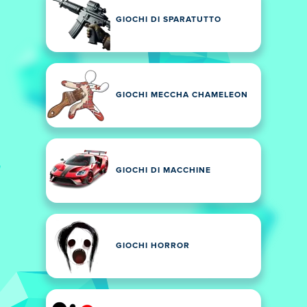
GIOCHI DI SPARATUTTO
GIOCHI MECCHA CHAMELEON
GIOCHI DI MACCHINE
GIOCHI HORROR