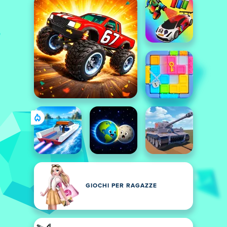
GIOCHI PER RAGAZZE