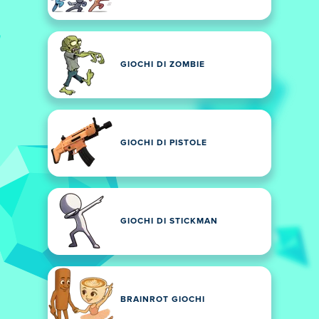
GIOCHI DI ZOMBIE
GIOCHI DI PISTOLE
GIOCHI DI STICKMAN
BRAINROT GIOCHI