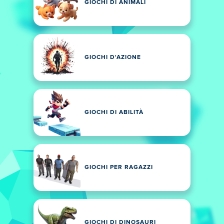
GIOCHI DI ANIMALI
GIOCHI D'AZIONE
GIOCHI DI ABILITÀ
GIOCHI PER RAGAZZI
GIOCHI DI DINOSAURI