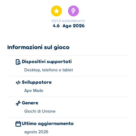
nostri Giochi di Unione selezionati.
VOTO
AGGIORNATO
4.6
ago 2026
Informazioni sul gioco
Dispositivi supportati
Desktop, telefono e tablet
Sviluppatore
Ape Made
Genere
Giochi di Unione
Ultimo aggiornamento
agosto 2026