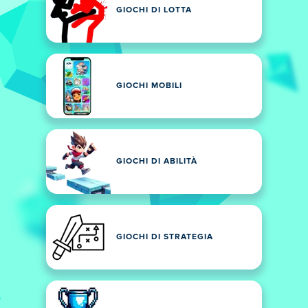
GIOCHI DI LOTTA
GIOCHI MOBILI
GIOCHI DI ABILITÀ
GIOCHI DI STRATEGIA