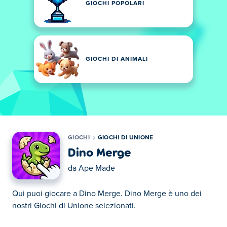
GIOCHI POPOLARI
GIOCHI DI ANIMALI
GIOCHI
GIOCHI DI UNIONE
Dino Merge
da
Ape Made
Qui puoi giocare a Dino Merge. Dino Merge è uno dei
nostri Giochi di Unione selezionati.
Qui puoi giocare a Dino Merge. Dino Merge è uno dei