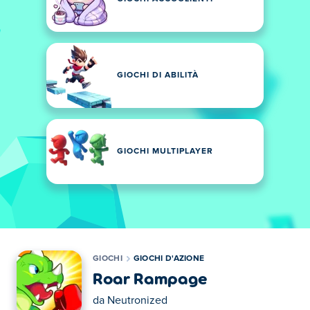
GIOCHI DI ABILITÀ
GIOCHI MULTIPLAYER
GIOCHI
GIOCHI D'AZIONE
Roar Rampage
da
Neutronized