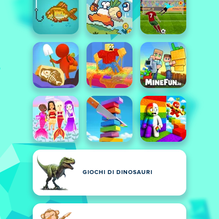
GIOCHI DI DINOSAURI