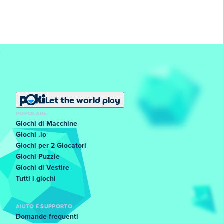
Let the world play
POPOLARE
Giochi di Macchine
Giochi .io
Giochi per 2 Giocatori
Giochi Puzzle
Giochi di Vestire
Tutti i giochi
AIUTO E SUPPORTO
Domande frequenti