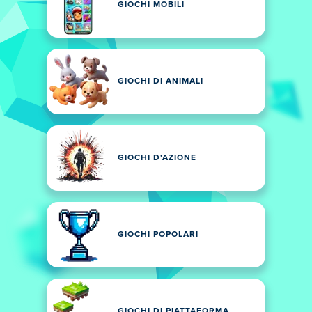
GIOCHI MOBILI
GIOCHI DI ANIMALI
GIOCHI D'AZIONE
GIOCHI POPOLARI
GIOCHI DI PIATTAFORMA