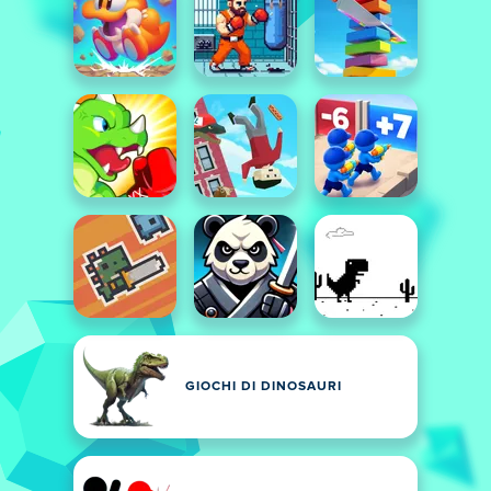
GIOCHI DI DINOSAURI