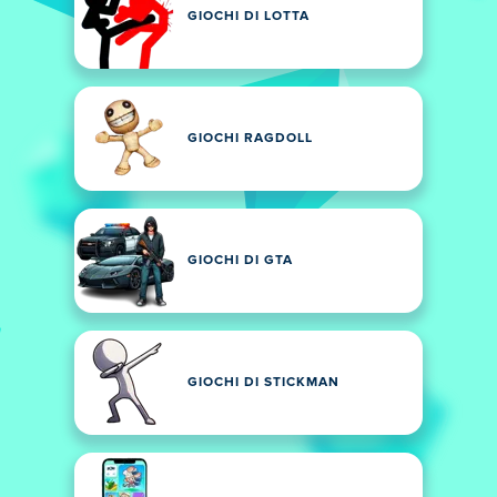
GIOCHI DI LOTTA
GIOCHI RAGDOLL
GIOCHI DI GTA
GIOCHI DI STICKMAN