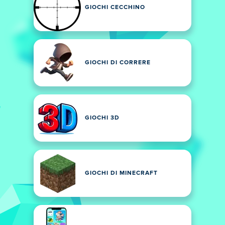
GIOCHI CECCHINO
GIOCHI DI CORRERE
GIOCHI 3D
GIOCHI DI MINECRAFT