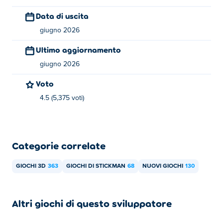
Data di uscita
Hero VS Criminal è creato da StoreRider. Gioca agli altri
giugno 2026
loro giochi su Poki:
Airplane Manager
,
Metamon
,
DIY
Desk Designer
,
Gas Station
, E
Tank Stars
!
Ultimo aggiornamento
giugno 2026
Come posso giocare a Hero VS Criminal
gratuitamente?
Voto
4.5 (5,375 voti)
Puoi giocare a Hero VS Criminal gratuitamente su Poki.
Posso giocare a Hero VS Criminal su
dispositivi mobili e computer?
Categorie correlate
Hero VS Criminal può essere giocato sul computer e su
dispositivi mobili come telefoni e tablet.
GIOCHI 3D
363
GIOCHI DI STICKMAN
68
NUOVI GIOCHI
130
Altri giochi di questo sviluppatore