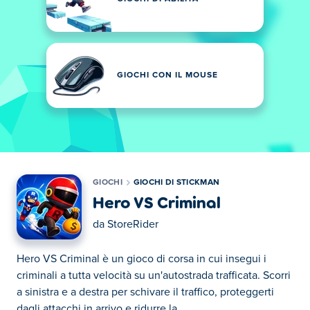
GIOCHI CON IL MOUSE
GIOCHI
GIOCHI DI STICKMAN
Hero VS Criminal
da
StoreRider
Hero VS Criminal è un gioco di corsa in cui insegui i
criminali a tutta velocità su un'autostrada trafficata. Scorri
a sinistra e a destra per schivare il traffico, proteggerti
dagli attacchi in arrivo e ridurre la...