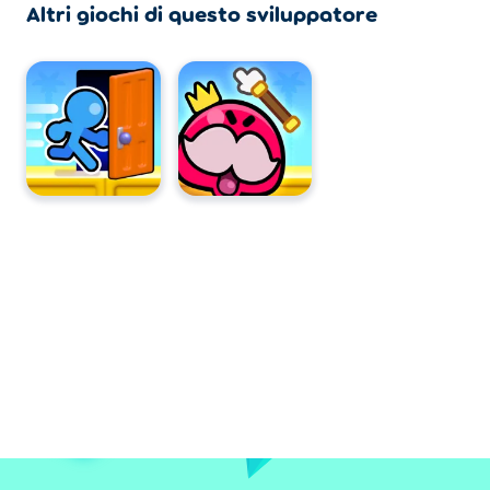
Altri giochi di questo sviluppatore