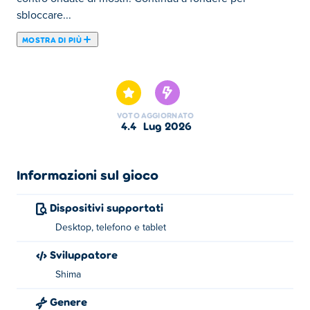
sbloccare...
MOSTRA DI PIÙ
Stickman Merge è un gioco di fusione in cui trascini e
combini armi per crearne di più potenti, poi rilassati e
guarda il tuo stickman combattere automaticamente
contro ondate di mostri. Continua a fondere per
VOTO
AGGIORNATO
sbloccare equipaggiamento leggendario, accumulare
4.4
lug 2026
cappelli stravaganti e potenziare il tuo animale
domestico per affrontare mondi sempre più difficili. Ogni
fusione ti rende più forte e ogni mondo ti pone di fronte
Informazioni sul gioco
a una sfida maggiore. Semplice da iniziare, davvero
difficile da smettere. Unisci i tuoi stickman per
Dispositivi supportati
raggiungere la vetta!
Desktop, telefono e tablet
Come si gioca a Stickman Merge?
Sviluppatore
Shima
Fai clic e tieni premuto per spostare gli elementi, rilascia
per unirli.
Genere