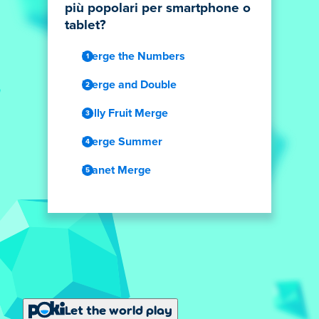
più popolari per smartphone o
tablet?
Merge the Numbers
Merge and Double
Jelly Fruit Merge
Merge Summer
Planet Merge
Let the world play