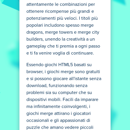
attentamente le combinazioni per
ottenere ricompense più grandi e
potenziamenti più veloci. I titoli più
popolari includono spesso merge
dragons, merge towers e merge city
builders, unendo la creatività a un
gameplay che ti premia a ogni passo
e ti fa venire voglia di continuare.
Essendo giochi HTML5 basati su
browser, i giochi merge sono gratuiti
e si possono giocare all'istante senza
download, funzionando senza
problemi sia su computer che su
dispositivi mobili. Facili da imparare
ma infinitamente coinvolgenti, i
giochi merge attirano i giocatori
occasionali e gli appassionati di
puzzle che amano vedere piccoli