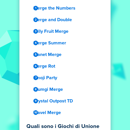
Merge the Numbers
Merge and Double
Jelly Fruit Merge
Merge Summer
Planet Merge
Merge Rot
Emoji Party
Blumgi Merge
Crystal Outpost TD
Travel Merge
Quali sono i Giochi di Unione