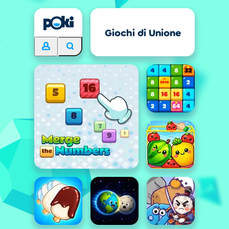
Giochi di Unione