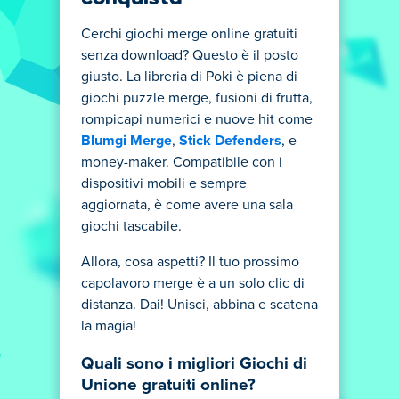
Cerchi giochi merge online gratuiti
senza download? Questo è il posto
giusto. La libreria di Poki è piena di
giochi puzzle merge, fusioni di frutta,
rompicapi numerici e nuove hit come
Blumgi Merge
,
Stick Defenders
, e
money-maker. Compatibile con i
dispositivi mobili e sempre
aggiornata, è come avere una sala
giochi tascabile.
Allora, cosa aspetti? Il tuo prossimo
capolavoro merge è a un solo clic di
distanza. Dai! Unisci, abbina e scatena
la magia!
Quali sono i migliori Giochi di
Unione gratuiti online?