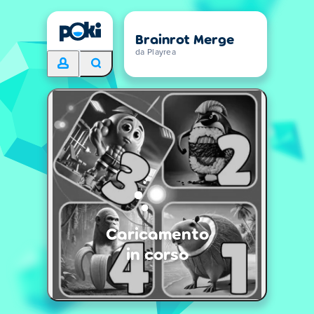
Brainrot Merge
da Playrea
Caricamento
in corso