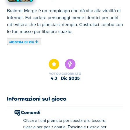
Brainrot Merge è un rompicapo che dà vita alla viralità di
internet. Fai cadere personaggi meme identici per unirli
ed evitare che la plancia si riempia. Costruisci combo con
le tue mosse per liberare spazio.
MOSTRA DI PIÙ
Brainrot Merge è un gioco di fusione in cui il tuo
obiettivo è sbloccare tutti gli esilaranti personaggi di
Brainrot! Basta trascinare e rilasciare le tessere sul
tabellone. Quando due tessere uguali si incontrano, si
VOTO
AGGIORNATO
fondono in un nuovo personaggio. Inizia il tuo viaggio
4.3
dic 2025
con l'iconica Ballerina Cappuccina e continua a fondere
per scoprire altri personaggi divertenti. Riuscirai a
sbloccarli tutti e completare la tua collezione?
Informazioni sul gioco
Come si gioca a Brainrot Merge?
Comandi
Clicca e tieni premuto per spostare le tessere,
Fai clic e tieni premuto per spostare le tessere, rilascia
rilascia per posizionarle. Trascina e rilascia per
per posizionarle.