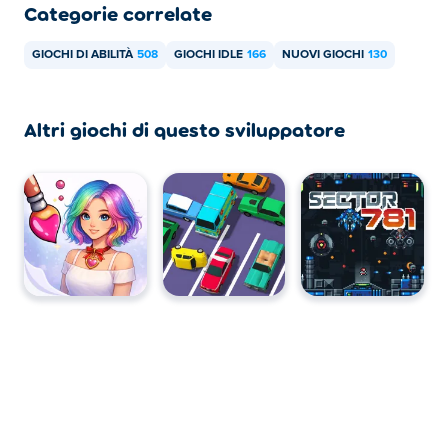
mobili che su computer?
Categorie correlate
Crowd Rush può essere giocato sul computer e su
GIOCHI DI ABILITÀ
508
GIOCHI IDLE
166
NUOVI GIOCHI
130
dispositivi mobili come telefoni e tablet.
Altri giochi di questo sviluppatore