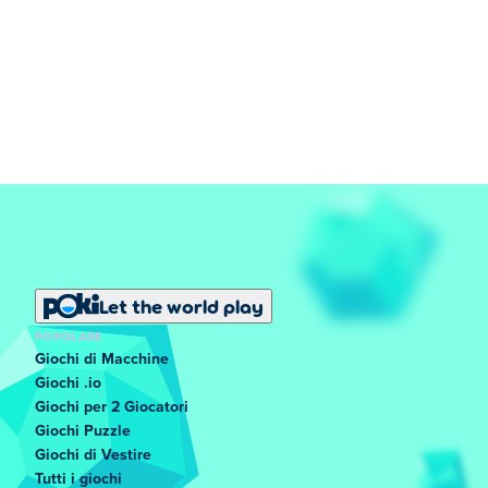
Let the world play
POPOLARE
Giochi di Macchine
Giochi .io
Giochi per 2 Giocatori
Giochi Puzzle
Giochi di Vestire
Tutti i giochi