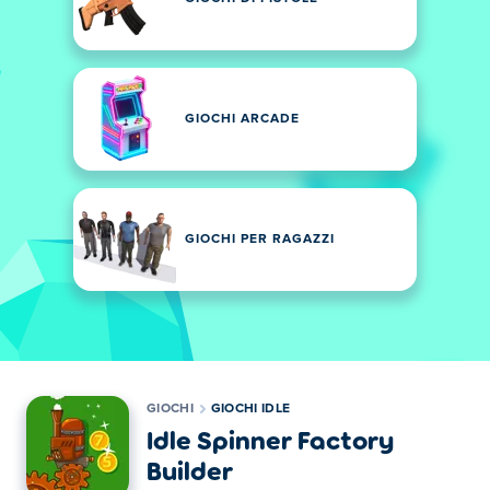
GIOCHI ARCADE
GIOCHI PER RAGAZZI
GIOCHI
GIOCHI IDLE
Idle Spinner Factory
Builder