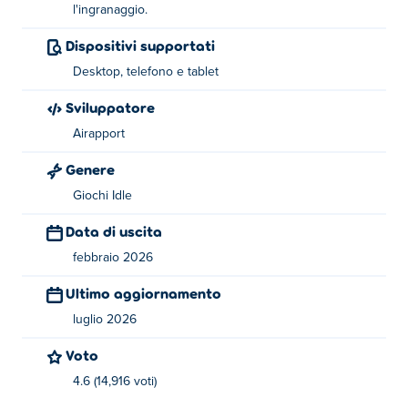
appagante. Pronto a far girare, potenziare e costruire la
l'ingranaggio.
fabbrica più folle di sempre?
Dispositivi supportati
Come si gioca a Idle Spinner Factory Builder?
Desktop, telefono e tablet
Clicca o tocca per giocare! Gira l'ingranaggio per creare
Sviluppatore
monete.
Airapport
Chi ha creato Idle Spinner Factory Builder?
Genere
Giochi Idle
Idle Spinner Factory Builder è stato creato da Airapport.
Gioca agli altri loro giochi su Poki:
,
Farm and Mine
E
The
Data di uscita
Third Piglet's Tower
!
febbraio 2026
Come posso giocare gratuitamente a Idle
Ultimo aggiornamento
Spinner Factory Builder?
luglio 2026
Puoi giocare gratuitamente a Idle Spinner Factory Builder
Voto
su Poki.
4.6 (14,916 voti)
Posso giocare a Idle Spinner Factory Builder