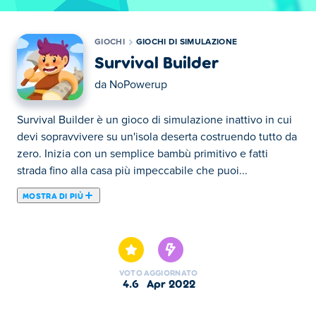
GIOCHI
GIOCHI DI SIMULAZIONE
Survival Builder
da
NoPowerup
Survival Builder è un gioco di simulazione inattivo in cui
devi sopravvivere su un'isola deserta costruendo tutto da
zero. Inizia con un semplice bambù primitivo e fatti
strada fino alla casa più impeccabile che puoi...
MOSTRA DI PIÙ
Survival Builder è un gioco di simulazione inattivo in cui
devi sopravvivere su un'isola deserta costruendo tutto da
zero. Inizia con un semplice bambù primitivo e fatti
strada fino alla casa più impeccabile che puoi
VOTO
AGGIORNATO
immaginare. Recluta lavoratori e assegna diversi compiti,
4.6
apr 2022
dalla fabbricazione di mattoni, al boscaiolo, a compiti
avanzati come la costruzione di case. Hai il controllo