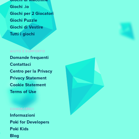
Giochi di Macchine
Giochi .io
Giochi per 2 Giocatori
Giochi Puzzle
Giochi di Vestire
Tutti i giochi
AIUTO E SUPPORTO
Domande frequenti
Contattaci
Centro per la Privacy
Privacy Statement
Cookie Statement
Terms of Use
CONOSCERCI
Informazioni
Poki for Developers
Poki Kids
Blog