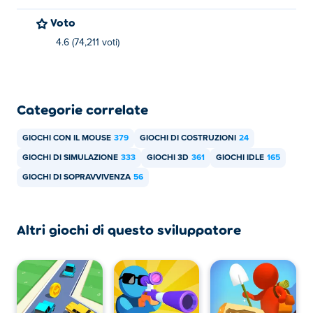
ai loro altri divertenti giochi di gestione inattiva e clicker
Voto
su Poki:
Idle Tree City
,
Idle Digging Tycoon
,
Idle Lumber
Inc
,
Idle Light City
,
Idle Success
,
Horse Shoeing
, merge-
4.6 (74,211 voti)
battle,
ShootZ
e
Traffic Rush!
Categorie correlate
GIOCHI CON IL MOUSE
379
GIOCHI DI COSTRUZIONI
24
GIOCHI DI SIMULAZIONE
333
GIOCHI 3D
361
GIOCHI IDLE
165
GIOCHI DI SOPRAVVIVENZA
56
Altri giochi di questo sviluppatore