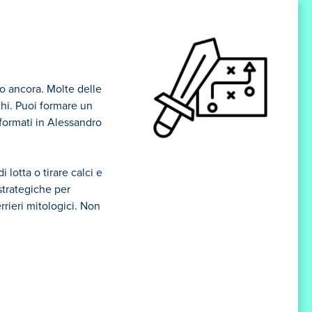
lto ancora. Molte delle
ochi. Puoi formare un
sformati in Alessandro
lotta o tirare calci e
strategiche per
rrieri mitologici. Non