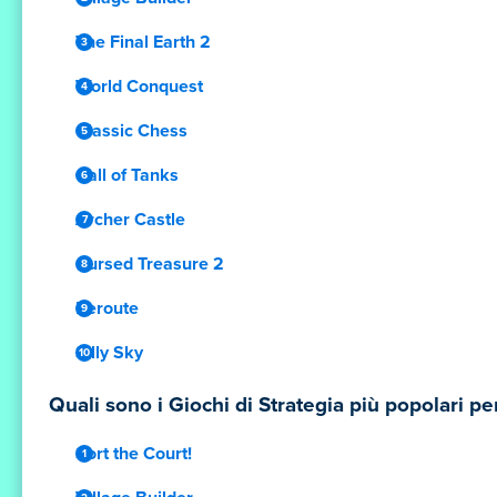
The Final Earth 2
World Conquest
Classic Chess
Call of Tanks
Archer Castle
Cursed Treasure 2
Reroute
Silly Sky
Quali sono i Giochi di Strategia più popolari p
Sort the Court!