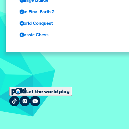
Village Builder
The Final Earth 2
World Conquest
Classic Chess
Let the world play