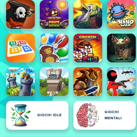
GIOCHI
GIOCHI IDLE
MENTALI