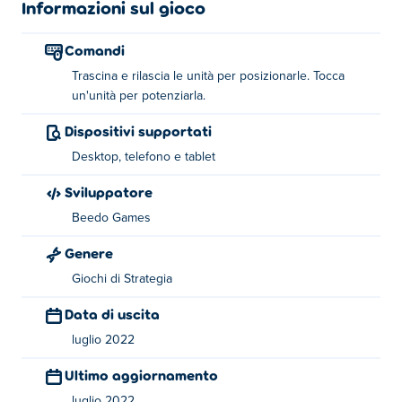
sconfiggi, così potrai spendere i tuoi guadagni per
Informazioni sul gioco
migliorare le tue unità o ottenerne di nuove come
artiglieri, sentinelle, torrette e altro ancora. Non
Comandi
dimenticare di potenziare e potenziare le tue difese per
Trascina e rilascia le unità per posizionarle. Tocca
una difesa più forte! A quante fasi di nemici può
un'unità per potenziarla.
sopravvivere la tua base?
Dispositivi supportati
Come si gioca a Base Defense 2?
Desktop, telefono e tablet
Trascina le tue unità e rilasciale sul riquadro evidenziato
Sviluppatore
per posizionarle. Le tue unità attaccheranno
Beedo Games
automaticamente i nemici in arrivo. Se desideri
Genere
aggiornare un'unità, toccala e usa il pulsante di
aggiornamento nel menu a comparsa.
Giochi di Strategia
Chi ha creato Base Defense 2?
Data di uscita
luglio 2022
Base Defense 2 è stato creato da Beedo Games. Gioca ai
loro altri giochi di strategia ricchi di azione Poki:
Pirate
Ultimo aggiornamento
Defense
,
Call of Tanks
,
Base Defense
, blocky-snakes,
luglio 2022