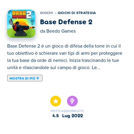
GIOCHI
GIOCHI DI STRATEGIA
Base Defense 2
da
Beedo Games
Base Defense 2 è un gioco di difesa della torre in cui il
tuo obiettivo è schierare vari tipi di armi per proteggere
la tua base da orde di nemici. Inizia trascinando le tue
unità e rilasciandole sul campo di gioco. Le...
MOSTRA DI PIÙ
Base Defense 2 è un gioco di difesa della torre in cui il
tuo obiettivo è schierare vari tipi di armi per proteggere
la tua base da orde di nemici. Inizia trascinando le tue
unità e rilasciandole sul campo di gioco. Le tue unità
VOTO
AGGIORNATO
attaccheranno automaticamente i nemici in arrivo. Tutto
4.5
lug 2022
quello che devi fare è controllare l'ordine e il
posizionamento delle unità. Saccheggerai i nemici che