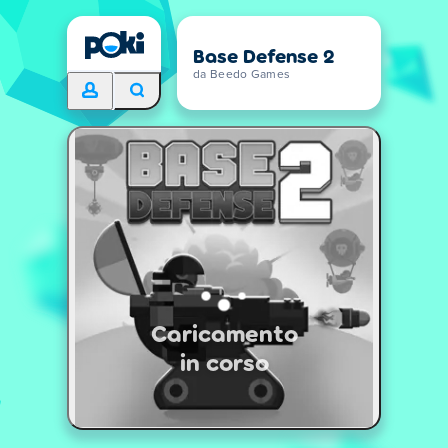
Base Defense 2
da Beedo Games
Caricamento
in corso