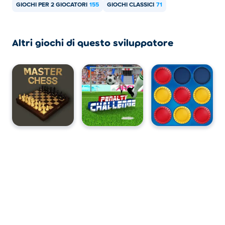
GIOCHI PER 2 GIOCATORI
155
GIOCHI CLASSICI
71
Altri giochi di questo sviluppatore