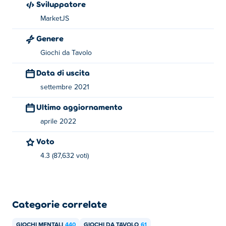
Sviluppatore
Mine Sweeper
,
Mine Sweeper
, 8-ball-pool-with-buddies,
MarketJS
mahjong-pyramids, unblock-it,
Power Badminton
,
True
Love Calculator
,
Hangman
,
Ludo Hero
, math-trivia-lite,
Genere
Super Girl Story
e
Typing Fighter
Giochi da Tavolo
Data di uscita
settembre 2021
Ultimo aggiornamento
aprile 2022
Voto
4.3 (87,632 voti)
Categorie correlate
GIOCHI MENTALI
440
GIOCHI DA TAVOLO
61