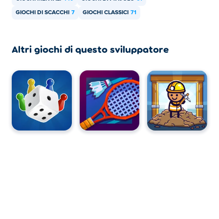
GIOCHI DI SCACCHI
7
GIOCHI CLASSICI
71
Altri giochi di questo sviluppatore