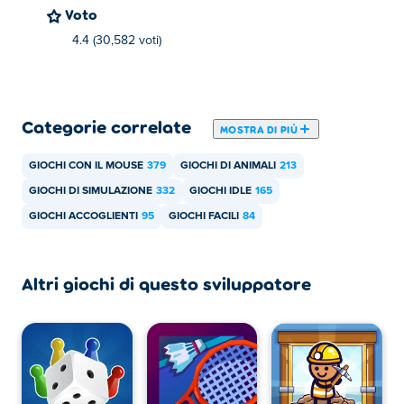
Voto
Super Girl Story
E
Typing Fighter
4.4 (30,582 voti)
Come posso giocare gratuitamente a Idle Pet
Business?
Puoi giocare gratuitamente a Idle Pet Business su Poki.
Categorie correlate
MOSTRA DI PIÙ
Posso giocare a Idle Pet Business su
GIOCHI CON IL MOUSE
379
GIOCHI DI ANIMALI
213
dispositivi mobili e desktop?
GIOCHI DI SIMULAZIONE
332
GIOCHI IDLE
165
Idle Pet Business può essere giocato sul tuo computer e
GIOCHI ACCOGLIENTI
95
GIOCHI FACILI
84
dispositivi mobili come telefoni e tablet.
Altri giochi di questo sviluppatore