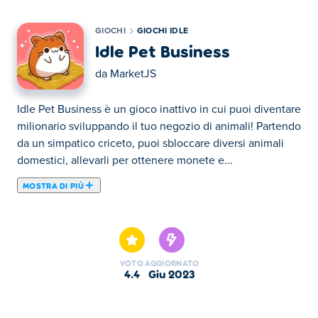
GIOCHI
GIOCHI IDLE
Idle Pet Business
da
MarketJS
Idle Pet Business è un gioco inattivo in cui puoi diventare
milionario sviluppando il tuo negozio di animali! Partendo
da un simpatico criceto, puoi sbloccare diversi animali
domestici, allevarli per ottenere monete e...
MOSTRA DI PIÙ
Idle Pet Business è un gioco inattivo in cui puoi diventare
milionario sviluppando il tuo negozio di animali! Partendo
da un simpatico criceto, puoi sbloccare diversi animali
domestici, allevarli per ottenere monete e far salire di
VOTO
AGGIORNATO
livello le loro abilità. Non perdere l'occasione di
4.4
giu 2023
potenziare il tuo negozio di animali attraverso i social
media per massimizzare i tuoi guadagni! Pronto a