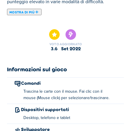
punteggio elevato in varie modalità di difficoltà.
MOSTRA DI PIÙ
Spider Solitaire è un classico gioco di carte in cui
l'obiettivo è rimuovere tutte le carte da tutte e dieci le
colonne. Crea una catena a colonna singola che parte dal
Re e scende fino all'Asso. Ci sono tre livelli di difficoltà:
VOTO
AGGIORNATO
Quanto velocemente riesci a finire tutte e tre le modalità?
3.6
set 2022
Come giocare:
Informazioni sul gioco
Usa il cursore per trascinare le carte in giro.
Seleziona/Trascina - Pulsante sinistro del mouse
Comandi
Informazioni sul creatore:
Trascina le carte con il mouse. Fai clic con il
mouse (Mouse click) per selezionare/trascinare.
Spider Solitaire è stato creato da CodeThisLab.
Dispositivi supportati
Desktop, telefono e tablet
Sviluppatore