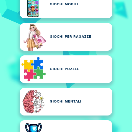
GIOCHI MOBILI
GIOCHI PER RAGAZZE
GIOCHI PUZZLE
GIOCHI MENTALI