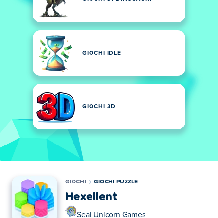
GIOCHI IDLE
GIOCHI 3D
GIOCHI
GIOCHI PUZZLE
Hexellent
Seal Unicorn Games