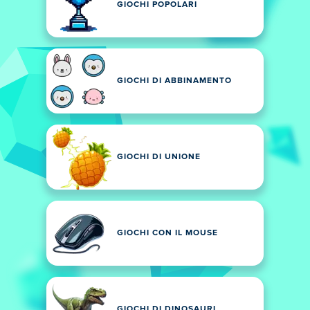
GIOCHI POPOLARI
GIOCHI DI ABBINAMENTO
GIOCHI DI UNIONE
GIOCHI CON IL MOUSE
GIOCHI DI DINOSAURI