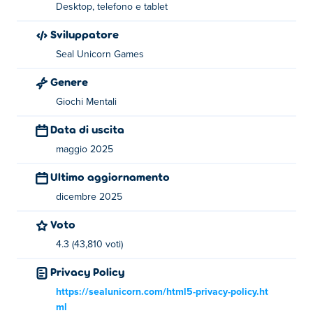
Desktop, telefono e tablet
Chi ha creato Hexellent?
Sviluppatore
Hexellent è stato creato da Seal Unicorn Games. Gioca
Seal Unicorn Games
agli altri nostri giochi su
Poki
:
Misland
,
Fluffy Out
,
Dual
Cat
,
Dual Cat: Max
E
Rusher Crusher
!
Genere
Come posso giocare gratuitamente a
Giochi Mentali
Hexellent?
Data di uscita
maggio 2025
Puoi giocare a Hexellent gratuitamente su Poki.
Ultimo aggiornamento
Posso giocare a Hexellent su dispositivi mobili
e desktop?
dicembre 2025
Voto
È possibile giocare a Hexellent sul computer e sui
dispositivi mobili come telefoni e tablet.
4.3 (43,810 voti)
Privacy Policy
https://sealunicorn.com/html5-privacy-policy.ht
ml