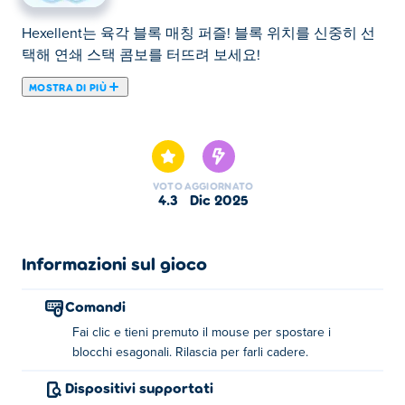
Hexellent는 육각 블록 매칭 퍼즐! 블록 위치를 신중히 선
택해 연쇄 스택 콤보를 터뜨려 보세요!
MOSTRA DI PIÙ
Hexellent è un puzzle game che unisce l'abbinamento
dei colori, l'ordinamento esadecimale e le meccaniche di
scorrimento in un'esperienza appagante. Fai scorrere e
impila blocchi esagonali colorati su una griglia 3D
VOTO
AGGIORNATO
dinamica per creare gradienti perfetti e innescare combo
4.3
dic 2025
a cascata. Ogni mossa è una prova di abilità nell'unire i
livelli con saggezza e nell'usare i potenziamenti per
padroneggiare livelli complessi. Sei pronto a diventare
Informazioni sul gioco
un vero Hexellent nei puzzle?
Comandi
Come si gioca a Hexellent?
Fai clic e tieni premuto il mouse per spostare i
blocchi esagonali. Rilascia per farli cadere.
Clicca e tieni premuto per spostare i blocchi esagonali e
rilascia per rilasciarli.
Dispositivi supportati