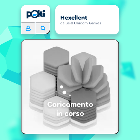
Hexellent
da Seal Unicorn Games
Caricamento
in corso