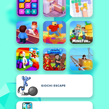
GIOCHI ESCAPE