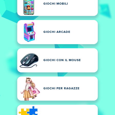
GIOCHI MOBILI
GIOCHI ARCADE
GIOCHI CON IL MOUSE
GIOCHI PER RAGAZZE