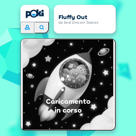
Fluffy Out
da Seal Unicorn Games
Caricamento
in corso