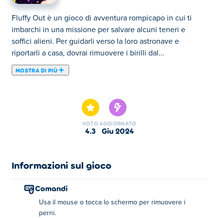
Fluffy Out è un gioco di avventura rompicapo in cui ti
imbarchi in una missione per salvare alcuni teneri e
soffici alieni. Per guidarli verso la loro astronave e
riportarli a casa, dovrai rimuovere i birilli dal...
MOSTRA DI PIÙ
Fluffy Out è un gioco di avventura rompicapo in cui ti
imbarchi in una missione per salvare alcuni teneri e
soffici alieni. Per guidarli verso la loro astronave e
riportarli a casa, dovrai rimuovere i birilli dal tavolo da
VOTO
AGGIORNATO
gioco in modo che possano cadere. Ma fai attenzione
4.3
giu 2024
alle bombe in agguato! Con centinaia di livelli da
superare, ognuno dei quali offre sfide uniche, e tantissimi
morbidi alieni da sbloccare, c'è sempre qualcosa da fare.
Informazioni sul gioco
Puoi portare i peluche a casa?
Comandi
Come si gioca a Fluffy Out?
Usa il mouse o tocca lo schermo per rimuovere i
perni.
Usa il mouse o tocca lo schermo per rimuovere i perni!