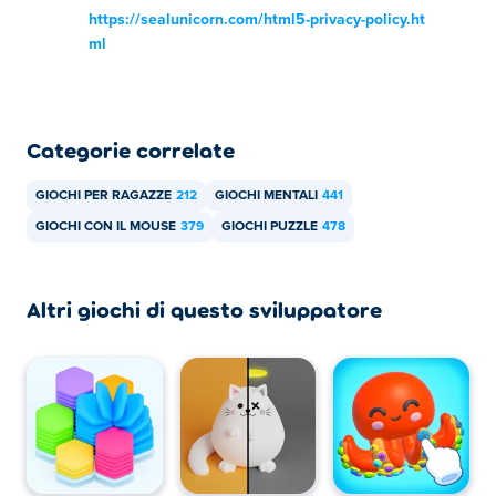
https://sealunicorn.com/html5-privacy-policy.ht
ml
Categorie correlate
GIOCHI PER RAGAZZE
212
GIOCHI MENTALI
441
GIOCHI CON IL MOUSE
379
GIOCHI PUZZLE
478
Altri giochi di questo sviluppatore