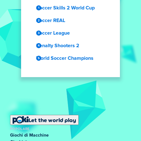
Soccer Skills 2 World Cup
Soccer REAL
Soccer League
Penalty Shooters 2
World Soccer Champions
Let the world play
POPOLARE
Giochi di Macchine