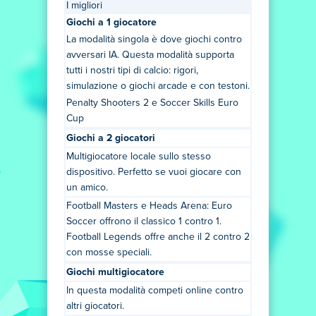
I migliori
Giochi a 1 giocatore
La modalità singola è dove giochi contro
avversari IA. Questa modalità supporta
tutti i nostri tipi di calcio: rigori,
simulazione o giochi arcade e con testoni.
Penalty Shooters 2 e Soccer Skills Euro
Cup
Giochi a 2 giocatori
Multigiocatore locale sullo stesso
dispositivo. Perfetto se vuoi giocare con
un amico.
Football Masters e Heads Arena: Euro
Soccer offrono il classico 1 contro 1.
Football Legends offre anche il 2 contro 2
con mosse speciali.
Giochi multigiocatore
In questa modalità competi online contro
altri giocatori.