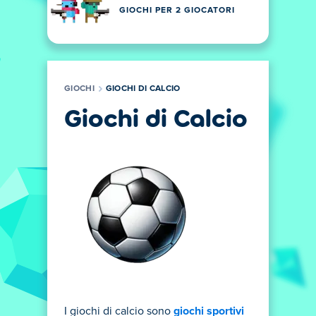
GIOCHI PER 2 GIOCATORI
GIOCHI
GIOCHI DI CALCIO
Giochi di Calcio
I giochi di calcio sono
giochi sportivi