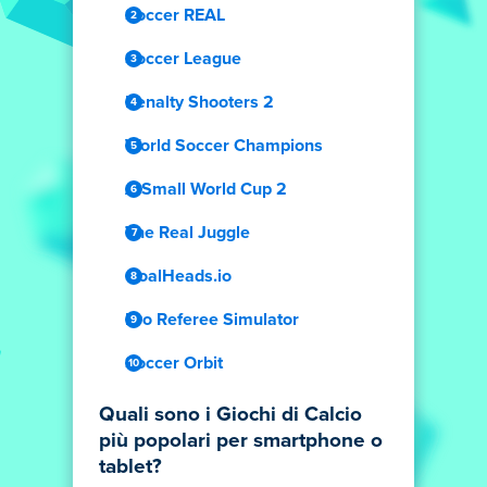
Soccer REAL
Soccer League
Penalty Shooters 2
World Soccer Champions
A Small World Cup 2
The Real Juggle
GoalHeads.io
Pro Referee Simulator
Soccer Orbit
Quali sono i Giochi di Calcio
più popolari per smartphone o
tablet?