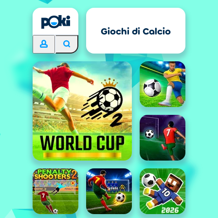
Giochi di Calcio