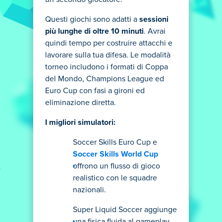
Questi giochi sono adatti a
sessioni
più lunghe di oltre 10 minuti
. Avrai
quindi tempo per costruire attacchi e
lavorare sulla tua difesa. Le modalità
torneo includono i formati di Coppa
del Mondo, Champions League ed
Euro Cup con fasi a gironi ed
eliminazione diretta.
I migliori simulatori:
Soccer Skills Euro Cup e
Soccer Skills World Cup
offrono un flusso di gioco
realistico con le squadre
nazionali.
Super Liquid Soccer aggiunge
una fisica fluida al gameplay