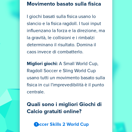
Movimento basato sulla fisica
I giochi basati sulla fisica usano lo
slancio e la fisica ragdoll. I tuoi input
influenzano la forza e la direzione, ma
la gravità, le collisioni e i rimbalzi
determinano il risultato. Domina il
caos invece di combatterlo.
Migliori giochi:
A Small World Cup,
Ragdoll Soccer e Sling World Cup
usano tutti un movimento basato sulla
fisica in cui l'imprevedibilità è il punto
centrale.
Quali sono i migliori Giochi di
Calcio gratuiti online?
Soccer Skills 2 World Cup