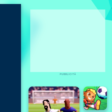
PUBBLICITÀ