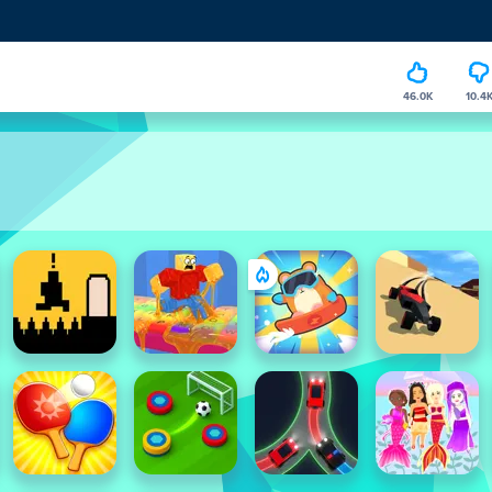
46.0K
10.4