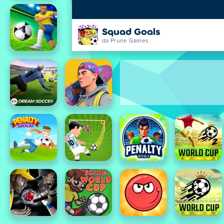
Squad Goals
da Prune Games