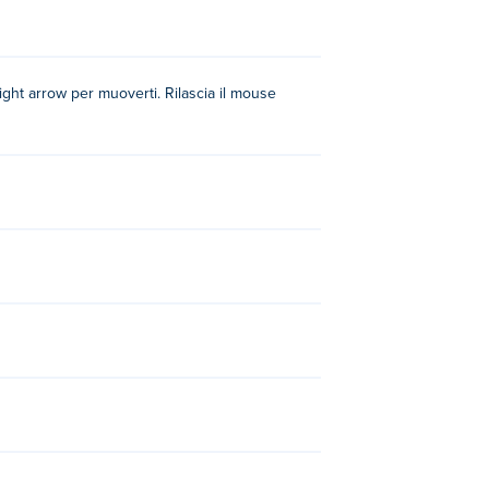
ight arrow per muoverti. Rilascia il mouse