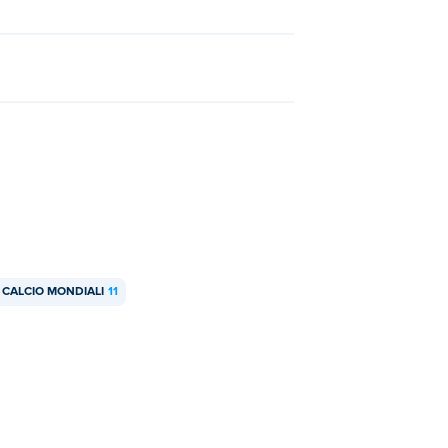
I CALCIO MONDIALI
11