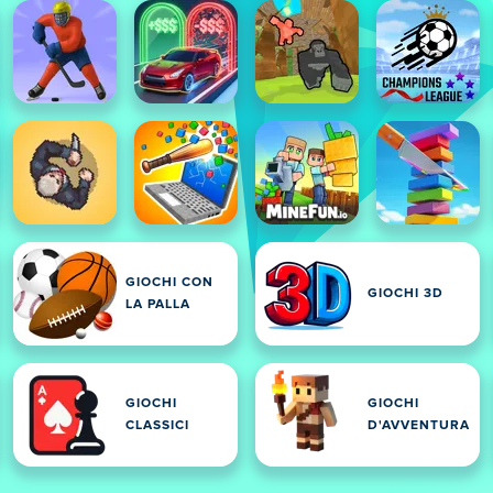
GIOCHI CON
GIOCHI 3D
LA PALLA
GIOCHI
GIOCHI
CLASSICI
D'AVVENTURA