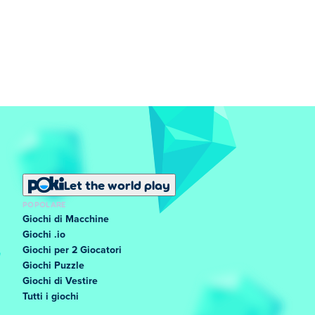
Let the world play
POPOLARE
Giochi di Macchine
Giochi .io
Giochi per 2 Giocatori
Giochi Puzzle
Giochi di Vestire
Tutti i giochi