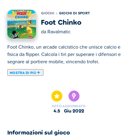
GIOCHI
GIOCHI DI SPORT
Foot Chinko
da
Ravalmatic
Foot Chinko, un arcade calcistico che unisce calcio e
fisica da flipper. Calcola i tiri per superare i difensori e
segnare al portiere mobile, vincendo trofei.
MOSTRA DI PIÙ
Segna dei goal in Foot Chinko e riempi la bacheca dei
trofei! In questo gioco di sport troverai azione e flipper
giapponese. Gioca con dozzine di squadre diverse. Nel
promo round dovrai competere per vincere la Oceania
VOTO
AGGIORNATO
Cup. Fai rimbalzare la palla oltre ogni difensore!
4.5
giu 2022
Informazioni sul gioco