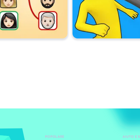
POPOLARE
AIUTO E