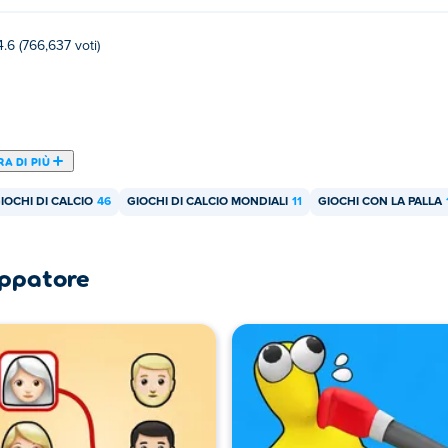
4.6 (766,637 voti)
A DI PIÙ
IOCHI DI CALCIO
46
GIOCHI DI CALCIO MONDIALI
11
GIOCHI CON LA PALLA
luppatore