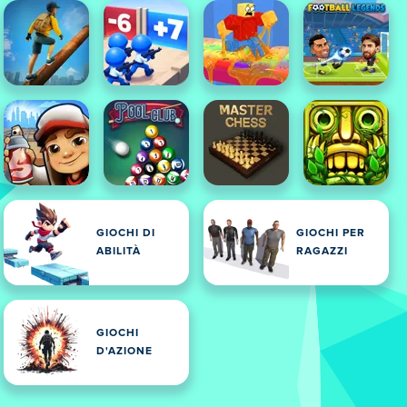
GIOCHI DI
GIOCHI PER
ABILITÀ
RAGAZZI
GIOCHI
D'AZIONE