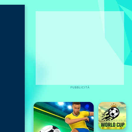
PUBBLICITÀ