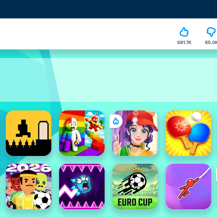
681.7K
85.0