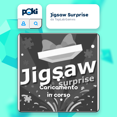
Jigsaw Surprise
da TapLabGames
Caricamento
in corso