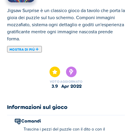
Jigsaw Surprise è un classico gioco da tavolo che porta la
gioia dei puzzle sul tuo schermo. Componi immagini
mozzafiato, sistema ogni dettaglio e goditi un'esperienza
gratificante mentre ogni immagine nascosta prende
forma.
MOSTRA DI PIÙ
Jigsaw Surprise è un puzzle game creato da TapLab
Games. Trascina i pezzi del puzzle e posizionali nei punti
appropriati per svelare una bella scena. Puoi scegliere
una delle tre modalità di difficoltà per modellare il gioco
VOTO
AGGIORNATO
a tuo piacimento. Ci sono diverse modalità di gioco tra
3.9
apr 2022
cui un puzzle quotidiano la cui immagine cambia ogni
giorno. Esplora paesi e città che non hai mai visto prima,
intraprendi viaggi colorati e conosci altre culture. Non
Informazioni sul gioco
dimenticare di condividere il gioco con i tuoi amici e
mostrarti a vicenda tutti i puzzle che hai completato.
Comandi
Trascina i pezzi del puzzle con il dito o con il