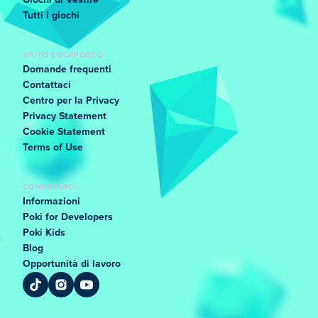
Giochi di Vestire
Tutti i giochi
AIUTO E SUPPORTO
Domande frequenti
Contattaci
Centro per la Privacy
Privacy Statement
Cookie Statement
Terms of Use
CONOSCERCI
Informazioni
Poki for Developers
Poki Kids
Blog
Opportunità di lavoro