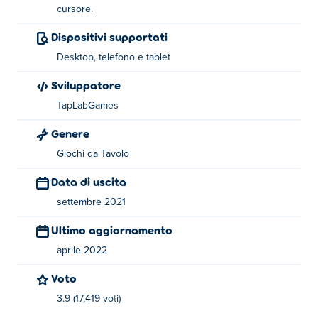
Controlli:
cursore.
Usa il dito o il cursore per trascinare i pezzi del puzzle.
Dispositivi supportati
Desktop, telefono e tablet
Informazioni sul creatore:
Sviluppatore
Jigsaw Surprise è stato creato da TapLab Games. Gioca ai
TapLabGames
loro altri giochi avvincenti su Poki:
Mahjong Sweet
Connection
,
Mosaic Puzzle Art
,
Sweet World
e
Klondike
Genere
Solitaire
Giochi da Tavolo
Data di uscita
settembre 2021
Ultimo aggiornamento
aprile 2022
Voto
3.9 (17,419 voti)