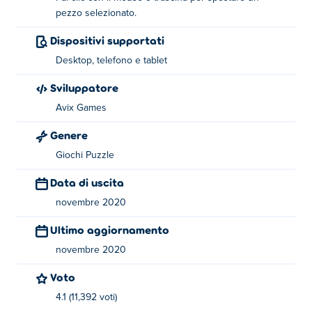
Metti tutti i pezzi per rivelare l'immagine e finire il livello.
pezzo selezionato.
Dispositivi supportati
Informazioni sul creatore:
Desktop, telefono e tablet
Photo Puzzle: Jigsaw Edition è stato creato da Avix
Games. Sono noti per i loro giochi Thumb Fighter su
Sviluppatore
Poki
! Suonali qui:
Thumb Fighter
,
Thumb Fighter
Avix Games
Christmas
,photo-puzzle-swap-edition ephoto-puzzle-
Genere
slide-edition
Giochi Puzzle
Data di uscita
novembre 2020
Ultimo aggiornamento
novembre 2020
Voto
4.1 (11,392 voti)