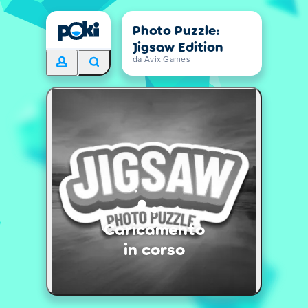
Photo Puzzle:
Jigsaw Edition
da Avix Games
Caricamento
in corso