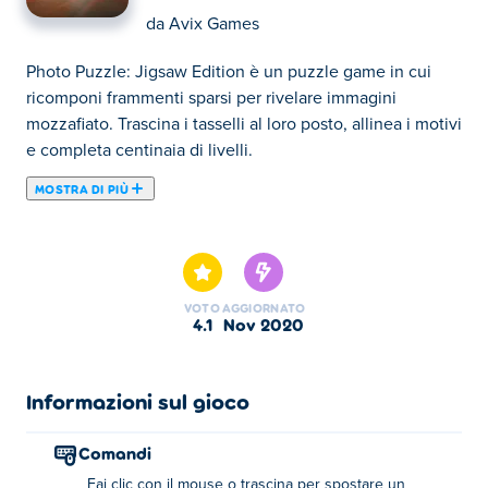
da
Avix Games
Photo Puzzle: Jigsaw Edition è un puzzle game in cui
ricomponi frammenti sparsi per rivelare immagini
mozzafiato. Trascina i tasselli al loro posto, allinea i motivi
e completa centinaia di livelli.
MOSTRA DI PIÙ
Photo Puzzle: Jigsaw Edition è un gioco di puzzle creato
da Avix Games in cui trascini i pezzi del puzzle e li
posiziona nel punto giusto per rivelare un'immagine
straordinaria. Se hai tutti i pezzi al posto giusto, completa
VOTO
AGGIORNATO
il livello! Ci sono 3 livelli di difficoltà tra cui scegliere:
4.1
nov 2020
facile, normale e difficile, ognuno dei quali aggiunge
sempre più pezzi al puzzle. Il gioco ha un totale di 500
livelli! Puoi completarli tutti?
Informazioni sul gioco
Come giocare:
Comandi
Fare clic o trascinare per spostare un pezzo selezionato.
Fai clic con il mouse o trascina per spostare un