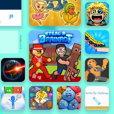
K
PUBBLICITÀ