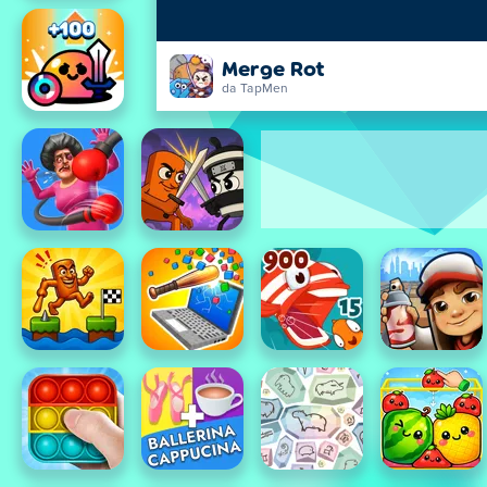
Merge Rot
da TapMen