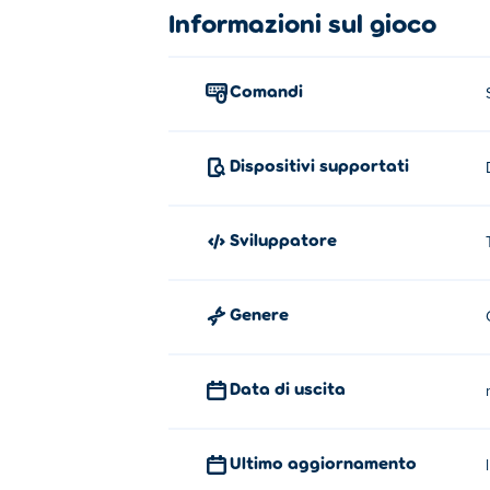
Informazioni sul gioco
Sposta l'oggetto con il mouse e clicca per r
Chi ha creato Merge Rot?
Comandi
Merge Rot è stato creato da TapMen. Quest
Come posso giocare a Merge Rot g
Dispositivi supportati
Puoi giocare a Merge Rot gratuitamente su
Sviluppatore
Posso giocare a Merge Rot su dispo
Merge Rot può essere giocato sul computer 
Genere
Data di uscita
Ultimo aggiornamento