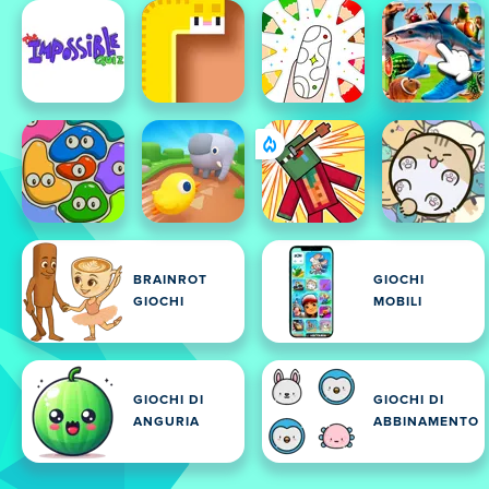
BRAINROT
GIOCHI
GIOCHI
MOBILI
GIOCHI DI
GIOCHI DI
ANGURIA
ABBINAMENTO