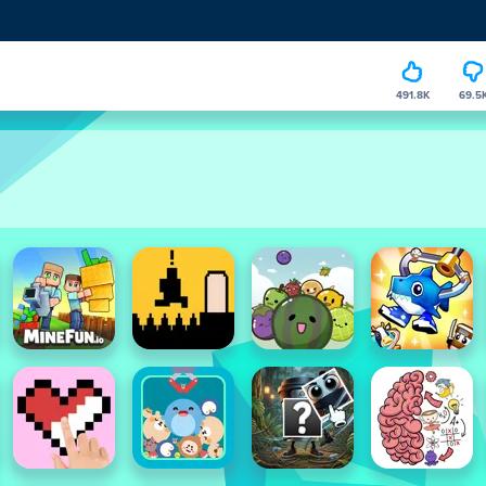
491.8K
69.5