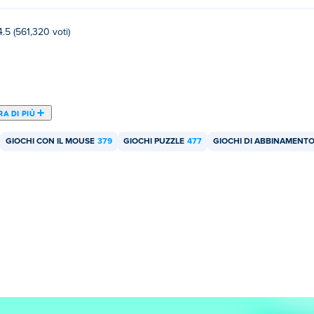
4.5 (561,320 voti)
A DI PIÙ
GIOCHI CON IL MOUSE
379
GIOCHI PUZZLE
477
GIOCHI DI ABBINAMENT