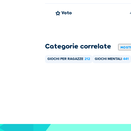
Voto
Categorie correlate
MOSTR
GIOCHI PER RAGAZZE
212
GIOCHI MENTALI
441