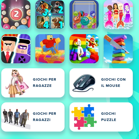
GIOCHI PER
GIOCHI CON
RAGAZZE
IL MOUSE
GIOCHI PER
GIOCHI
RAGAZZI
PUZZLE