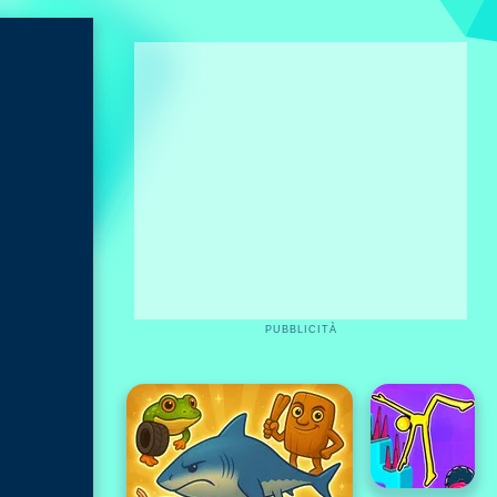
PUBBLICITÀ