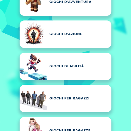
GIOCHI D'AVVENTURA
GIOCHI D'AZIONE
GIOCHI DI ABILITÀ
GIOCHI PER RAGAZZI
GIOCHI PER RAGAZZE