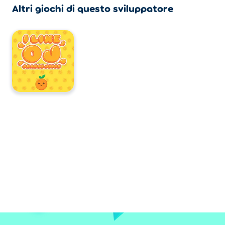
Altri giochi di questo sviluppatore