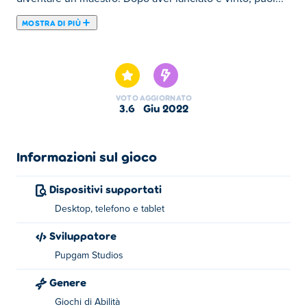
MOSTRA DI PIÙ
Capovolgere la bottiglia è un gioco in cui devi
capovolgere una bottiglia e farlo atterrare perfettamente
sul tavolo. Questo fantastico gioco di abilità ti sfida a
diventare un maestro. Dopo aver lanciato e vinto, puoi
VOTO
AGGIORNATO
tamponare Mr. Panda. Tre vittorie consecutive ti faranno
3.6
giu 2022
guadagnare una nuova brocca in Bottle Flip.
Informazioni sul gioco
Dispositivi supportati
Desktop, telefono e tablet
Sviluppatore
Pupgam Studios
Genere
Giochi di Abilità