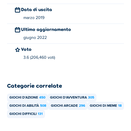
Data di uscita
marzo 2019
Ultimo aggiornamento
giugno 2022
Voto
3.6 (206,460 voti)
Categorie correlate
GIOCHI D'AZIONE
450
GIOCHI D'AVVENTURA
305
GIOCHI DI ABILITÀ
508
GIOCHI ARCADE
296
GIOCHI DI MEME
18
GIOCHI DIFFICILI
131