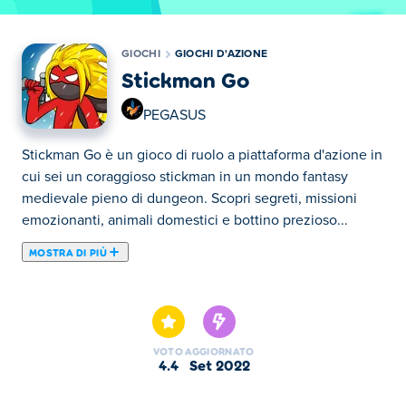
GIOCHI
GIOCHI D'AZIONE
Stickman Go
PEGASUS
Stickman Go è un gioco di ruolo a piattaforma d'azione in
cui sei un coraggioso stickman in un mondo fantasy
medievale pieno di dungeon. Scopri segreti, missioni
emozionanti, animali domestici e bottino prezioso...
MOSTRA DI PIÙ
Stickman Go è un gioco di ruolo a piattaforma d'azione in
cui sei un coraggioso stickman in un mondo fantasy
medievale pieno di dungeon. Scopri segreti, missioni
emozionanti, animali domestici e bottino prezioso nelle
VOTO
AGGIORNATO
tue avventure. Sconfiggi boss, combatti servitori volanti,
4.4
set 2022
mostri e altro ancora... Assicurati di aggiornare le tue
abilità regolarmente per rimanere al passo con la sfida.