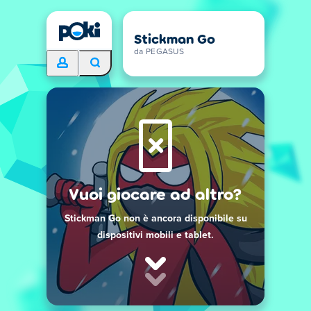
Stickman Go
da PEGASUS
Vuoi giocare ad altro?
Stickman Go non è ancora disponibile su
dispositivi mobili e tablet.