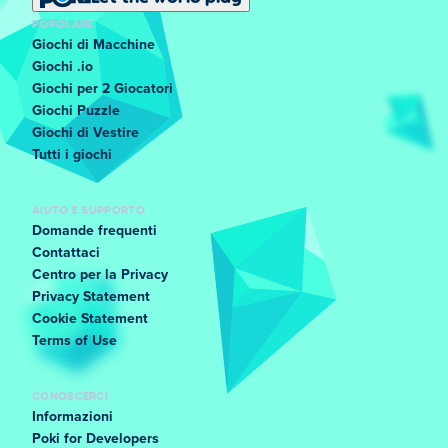
POPOLARE
Giochi di Macchine
Giochi .io
Giochi per 2 Giocatori
Giochi Puzzle
Giochi di Vestire
Tutti i giochi
AIUTO E SUPPORTO
Domande frequenti
Contattaci
Centro per la Privacy
Privacy Statement
Cookie Statement
Terms of Use
CONOSCERCI
Informazioni
Poki for Developers