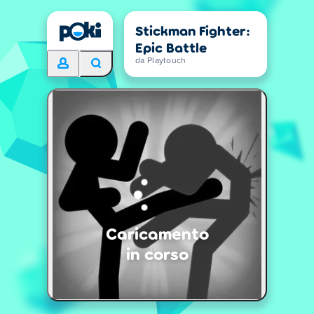
Stickman Fighter:
Epic Battle
da Playtouch
Caricamento
in corso