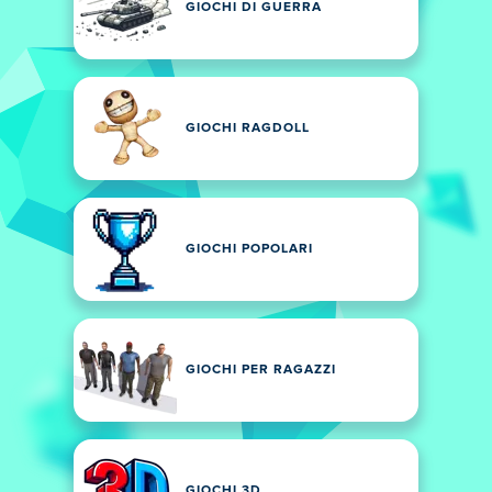
GIOCHI DI GUERRA
GIOCHI RAGDOLL
GIOCHI POPOLARI
GIOCHI PER RAGAZZI
GIOCHI 3D