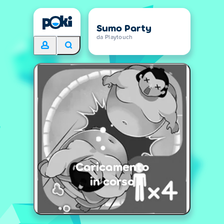
Sumo Party
da Playtouch
Caricamento
in corso