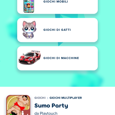
GIOCHI MOBILI
GIOCHI DI GATTI
GIOCHI DI MACCHINE
GIOCHI
GIOCHI MULTIPLAYER
Sumo Party
da
Playtouch