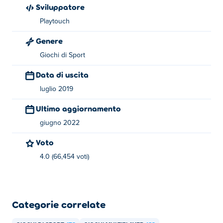
Sviluppatore
Playtouch
Genere
Giochi di Sport
Data di uscita
luglio 2019
Ultimo aggiornamento
giugno 2022
Voto
4.0 (66,454 voti)
Categorie correlate