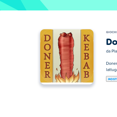
GIOCH
Do
da
Pl
Doner 
lattug
MOSTR
Qui puoi giocare a Doner Kebab STO. Done