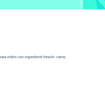
ara ordini con ingredienti freschi: carne,