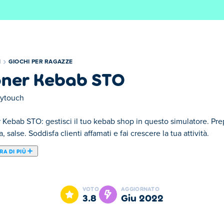
I
GIOCHI PER RAGAZZE
ner Kebab STO
aytouch
Kebab STO: gestisci il tuo kebab shop in questo simulatore. Prep
a, salse. Soddisfa clienti affamati e fai crescere la tua attività.
A DI PIÙ
r Kebab STO è uno dei nostri Giochi per Ragazze selezionati.
VOTO
AGGIORNATO
3.8
giu 2022