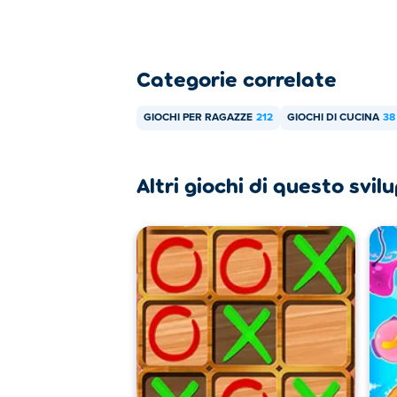
Categorie correlate
GIOCHI PER RAGAZZE
212
GIOCHI DI CUCINA
38
Altri giochi di questo svi