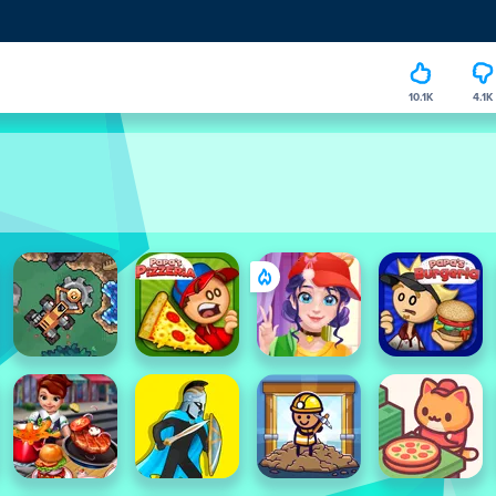
10.1K
4.1K