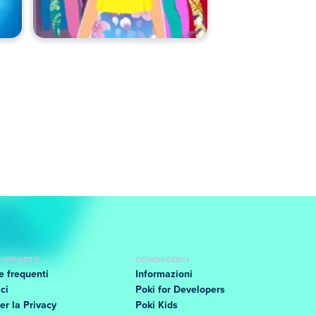
 SUPPORTO
CONOSCERCI
 frequenti
Informazioni
ci
Poki for Developers
er la Privacy
Poki Kids