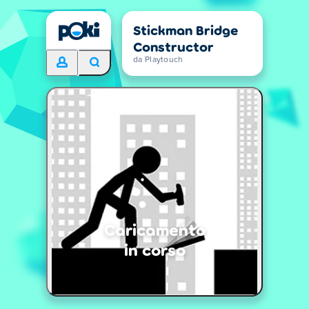
Stickman Bridge
Constructor
da Playtouch
Caricamento
in corso