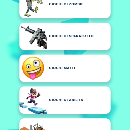
GIOCHI DI ZOMBIE
GIOCHI DI SPARATUTTO
GIOCHI MATTI
GIOCHI DI ABILITÀ