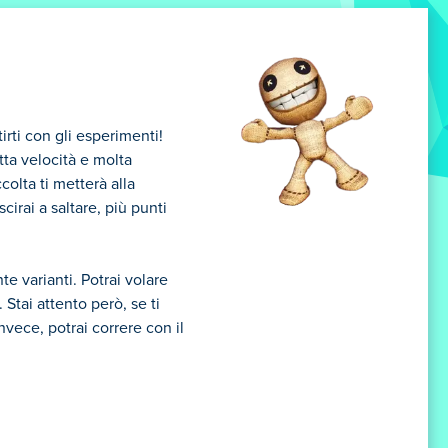
irti con gli esperimenti!
tta velocità e molta
colta ti metterà alla
scirai a saltare, più punti
te varianti. Potrai volare
 Stai attento però, se ti
invece, potrai correre con il