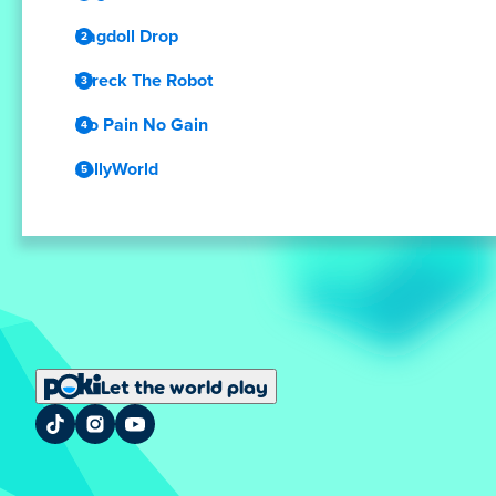
Ragdoll Drop
Wreck The Robot
No Pain No Gain
JollyWorld
Let the world play