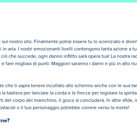
 sul nostro sito. Finalmente potrai essere tu lo scienziato e divert
i in aria. I nostri emozionanti livelli contengono tanta azione a tu
e ciò che succede, ogni danno inflitto sarà opera tua! La nostra rac
 e fare migliaia di punti. Maggiori saranno i danni e più in alto riu
te che ti saprà tenere incollato allo schermo anche con le sua tan
 la tastiera per lanciare la corda e le frecce per regolare la spinta.
rti del corpo del manichino, il gioco si concluderà. In altre sfide, 
stacoli o il tuo personaggio potrebbe correre verso la morte!
ine?