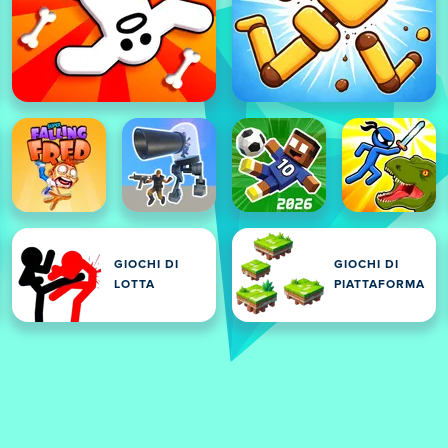
GIOCHI DI
GIOCHI DI
LOTTA
PIATTAFORMA