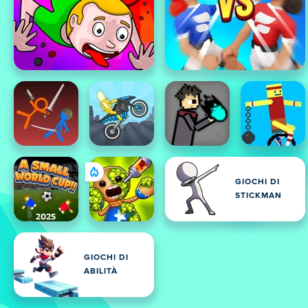
GIOCHI DI
STICKMAN
GIOCHI DI
ABILITÀ