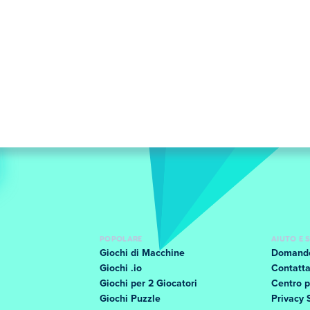
POPOLARE
AIUTO E
Giochi di Macchine
Domande
Giochi .io
Contatta
Giochi per 2 Giocatori
Centro p
Giochi Puzzle
Privacy 