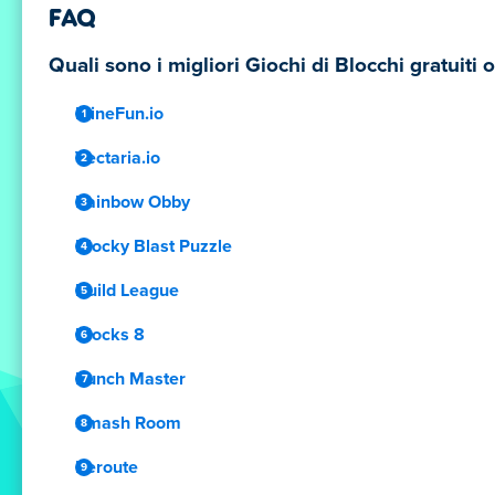
FAQ
Quali sono i migliori Giochi di Blocchi gratuiti 
MineFun.io
Vectaria.io
Rainbow Obby
Blocky Blast Puzzle
Build League
Blocks 8
Punch Master
Smash Room
Reroute