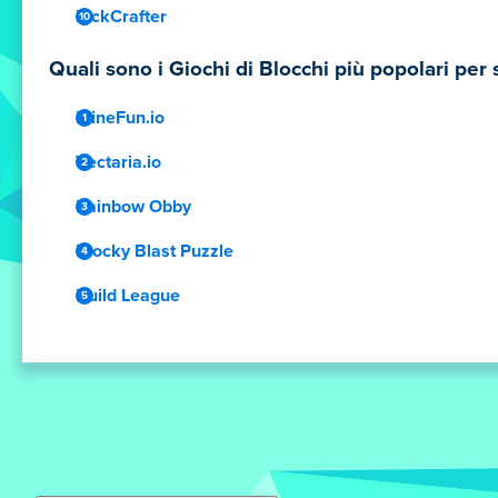
PickCrafter
Quali sono i Giochi di Blocchi più popolari per
MineFun.io
Vectaria.io
Rainbow Obby
Blocky Blast Puzzle
Build League