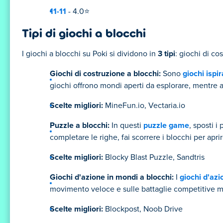
11-11
- 4.0⭐
Tipi di giochi a blocchi
I giochi a blocchi su Poki si dividono in
3 tipi
: giochi di c
Giochi di costruzione a blocchi:
Sono
giochi ispir
giochi offrono mondi aperti da esplorare, mentre al
Scelte migliori:
MineFun.io, Vectaria.io
Puzzle a blocchi:
In questi
puzzle game
, sposti i
completare le righe, fai scorrere i blocchi per aprir
Scelte migliori:
Blocky Blast Puzzle, Sandtris
Giochi d'azione in mondi a blocchi:
I
giochi d'azi
movimento veloce e sulle battaglie competitive men
Scelte migliori:
Blockpost, Noob Drive