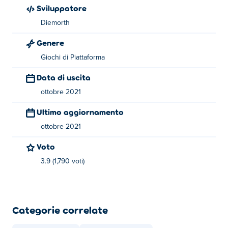
Sviluppatore
Cambia blocco - 1, 2, 3 o 4
Diemorth
Informazioni sul creatore:
Genere
Cactu-Sama 2 è stato creato da Diemorth. Hanno un altro
Giochi di Piattaforma
gioco di puzzle su Poki:
Cactu-Sama
e frostwing
Data di uscita
ottobre 2021
Ultimo aggiornamento
ottobre 2021
Voto
3.9 (1,790 voti)
Categorie correlate