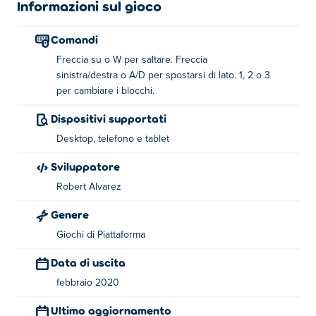
Riesci a definire tutti i livelli in Block Toggle?
Informazioni sul gioco
controlli:
Comandi
Salta: freccia su o w
Freccia su o W per saltare. Freccia
Sposta lateralmente - freccia sinistra / destra o a / d
sinistra/destra o A/D per spostarsi di lato. 1, 2 o 3
per cambiare i blocchi.
Attiva / disattiva blocchi - 1/2/3
Dispositivi supportati
Informazioni sul creatore:
Desktop, telefono e tablet
Block Toggle è stato creato da Robert Alvarez. Questo è
Sviluppatore
il suo secondo gioco su
Poki
dopo
Isotiles
!
Robert Alvarez
Genere
Giochi di Piattaforma
Data di uscita
febbraio 2020
Ultimo aggiornamento