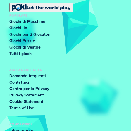
Let the world play
POPOLARE
Giochi di Macchine
Giochi .io
Giochi per 2 Giocatori
Giochi Puzzle
Giochi di Vestire
Tutti i giochi
AIUTO E SUPPORTO
Domande frequenti
Contattaci
Centro per la Privacy
Privacy Statement
Cookie Statement
Terms of Use
CONOSCERCI
Informazioni