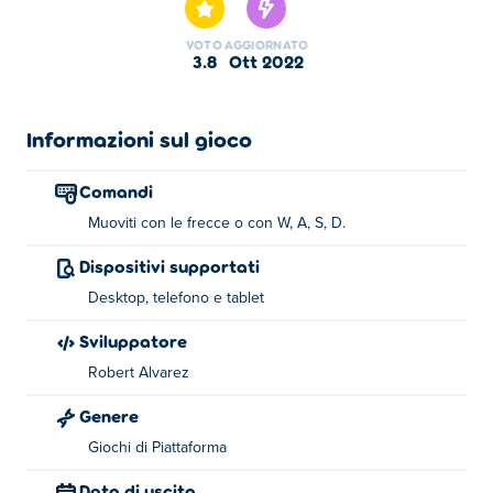
piattaforma pieno di meccaniche speciali, ma la svolta è:
stai controllando più personaggi contemporaneamente!
VOTO
AGGIORNATO
Dovrai usare le tue capacità di pensiero per sincronizzare
3.8
ott 2022
i movimenti o usare il terreno per muoverti. Riuscirai a
completare tutti i livelli? Saltiamo!
Informazioni sul gioco
Controlli:
Comandi
Tasti freccia o WASD
Muoviti con le frecce o con W, A, S, D.
Informazioni sul creatore:
Dispositivi supportati
Jumping Clones è stato creato da Robert Alvarez. Hanno
Desktop, telefono e tablet
altri giochi in corso
Poki
:
Resizer
,
Block Toggle
e
Isotiles
.
Sviluppatore
Robert Alvarez
Genere
Giochi di Piattaforma
Data di uscita