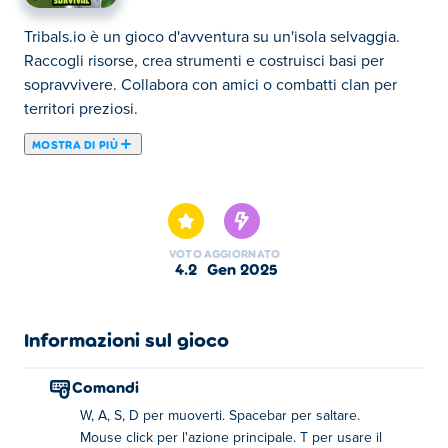
Tribals.io è un gioco d'avventura su un'isola selvaggia.
Raccogli risorse, crea strumenti e costruisci basi per
sopravvivere. Collabora con amici o combatti clan per
territori preziosi.
MOSTRA DI PIÙ
Tribals.io è un gioco di sopravvivenza multiplayer in cui
crei, estrai, costruisci ed esplori un'isola cercando di
sopravvivere. Tribals combina meccaniche familiari di
giochi come Minecraft, Rust e ARK Survival in questo
VOTO
AGGIORNATO
gioco di sopravvivenza gratuito e facile da giocare!
4.2
gen 2025
Scegli di costruire la tua base e vai sull'isola da solo o
con i tuoi amici! C'è così tanto da fare, dall'inseguire i
polli e l'essere inseguiti dagli orsi, alla costruzione di
Informazioni sul gioco
enormi basi e alla creazione di tutti i tipi di strumenti e
armi. Crea il tuo personaggio e tuffati nella natura
Comandi
selvaggia per vedere quanto a lungo puoi sopravvivere.
W, A, S, D per muoverti. Spacebar per saltare.
Esplora l'isola ma fai attenzione ai tuoi livelli di fame e
Mouse click per l'azione principale. T per usare il