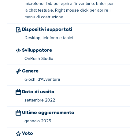
sete, scendi troppo in basso e.. beh non vuoi scoprirlo!
microfono. Tab per aprire l'inventario. Enter per
Con un sacco di oggetti diversi da raccogliere e ancora di
la chat testuale. Right mouse click per aprire il
più da creare, non rimarrai mai senza cose da fare!
menu di costruzione.
Guarda per quanto tempo tu e i tuoi amici potete
Dispositivi supportati
sopravvivere insieme o l'uno contro l'altro. I tribali
Desktop, telefono e tablet
possono essere giocati sia da soli che con altri, quindi
entra e scopri come vuoi giocare! Riuscirai a conquistare
Sviluppatore
l'isola e diventare la migliore tribù?
OnRush Studio
Come giocare a Tribals.io
Genere
Movimento: WASD
Giochi d'Avventura
Data di uscita
Salto: barra spaziatrice
settembre 2022
Azione principale: pulsante sinistro del mouse
Ultimo aggiornamento
Usa il microfono: premi T
gennaio 2025
Inventario aperto: tab
Voto