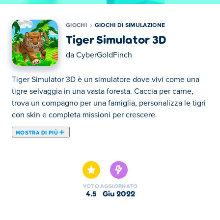
GIOCHI
GIOCHI DI SIMULAZIONE
Tiger Simulator 3D
da
CyberGoldFinch
Tiger Simulator 3D è un simulatore dove vivi come una
tigre selvaggia in una vasta foresta. Caccia per carne,
trova un compagno per una famiglia, personalizza le tigri
con skin e completa missioni per crescere.
MOSTRA DI PIÙ
Qui puoi giocare a Tiger Simulator 3D. Tiger Simulator 3D
è uno dei nostri Giochi di Simulazione selezionati.
VOTO
AGGIORNATO
4.5
giu 2022