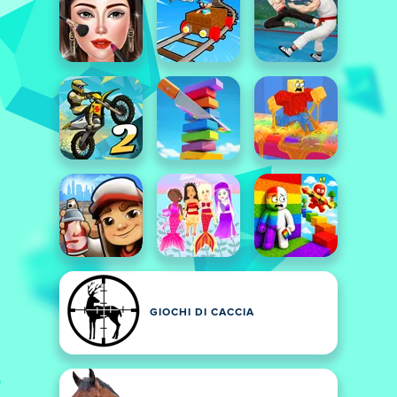
GIOCHI DI CACCIA