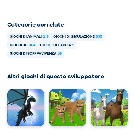
Categorie correlate
GIOCHI DI ANIMALI
213
GIOCHI DI SIMULAZIONE
335
GIOCHI 3D
364
GIOCHI DI CACCIA
9
GIOCHI DI SOPRAVVIVENZA
56
Altri giochi di questo sviluppatore