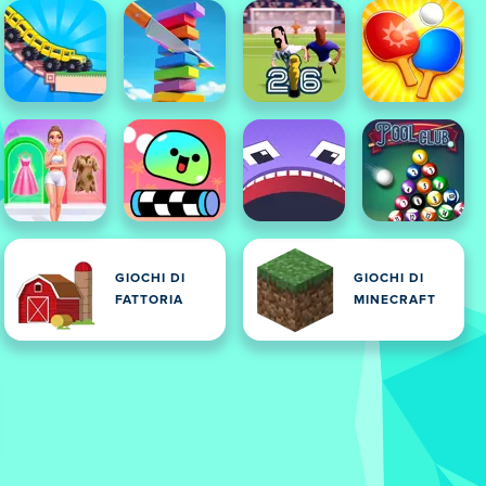
GIOCHI DI
GIOCHI DI
FATTORIA
MINECRAFT