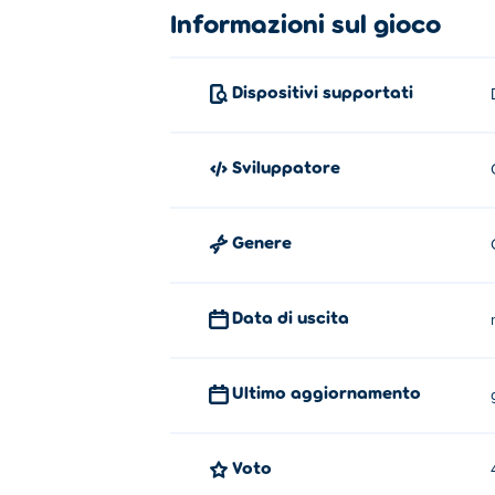
Informazioni sul gioco
Dispositivi supportati
Sviluppatore
Genere
Data di uscita
Ultimo aggiornamento
Voto