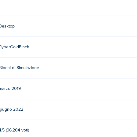
Desktop
CyberGoldFinch
Giochi di Simulazione
marzo 2019
giugno 2022
4.5 (96,204 voti)