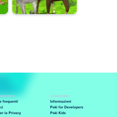
 SUPPORTO
CONOSCERCI
 frequenti
Informazioni
ci
Poki for Developers
er la Privacy
Poki Kids