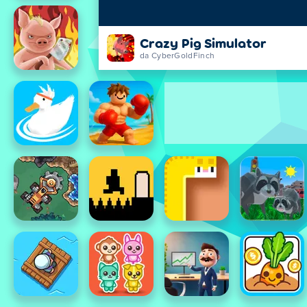
Crazy Pig Simulator
da CyberGoldFinch