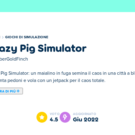
I
GIOCHI DI SIMULAZIONE
azy Pig Simulator
berGoldFinch
Pig Simulator: un maialino in fuga semina il caos in una città a blo
ta pedoni e vola con un jetpack per il caos totale.
A DI PIÙ
azy Pig Simulator è uno dei nostri Giochi di Simulazione selezion
VOTO
AGGIORNATO
4.5
giu 2022