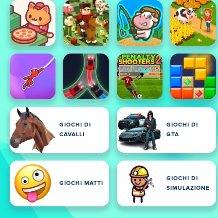
GIOCHI DI
GIOCHI DI
CAVALLI
GTA
GIOCHI DI
GIOCHI MATTI
SIMULAZIONE