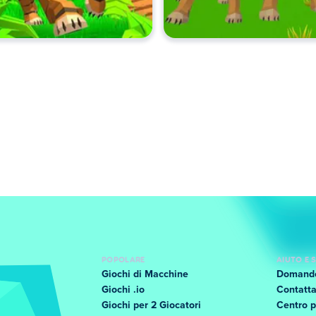
POPOLARE
AIUTO E
Giochi di Macchine
Domande
Giochi .io
Contatta
Giochi per 2 Giocatori
Centro p