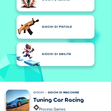
GIOCHI DI PISTOLE
GIOCHI DI ABILITÀ
GIOCHI
GIOCHI DI MACCHINE
Tuning Car Racing
Process Games