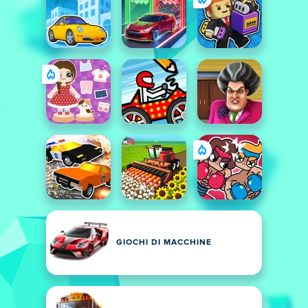
GIOCHI DI MACCHINE