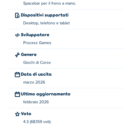
Spacebar per il freno a mano.
Ruota: A/D o tasti freccia sinistra e destra
Dispositivi supportati
Freno a mano: la barra spaziatrice
Desktop, telefono e tablet
Chi ha creato Tuning Car Racing?
Sviluppatore
Tuning Car Racing è un gioco creato da Process Games.
Process Games
Questo è il loro primo gioco su Poki!
Genere
Come posso giocare gratuitamente a Tuning
Giochi di Corse
Car Racing?
Data di uscita
Puoi giocare a Tuning Car Racing gratuitamente su Poki.
marzo 2026
Posso giocare a Tuning Car Racing su
Ultimo aggiornamento
dispositivi mobili e desktop?
febbraio 2026
Puoi giocare a Tuning Car Racing sul tuo computer e sui
Voto
dispositivi mobili come telefoni e tablet.
4.3 (68,159 voti)