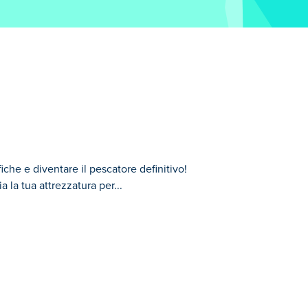
fiche e diventare il pescatore definitivo!
 la tua attrezzatura per...
tivo! Inizia con una semplice canna di
della tua collezione, sfida gli amici e