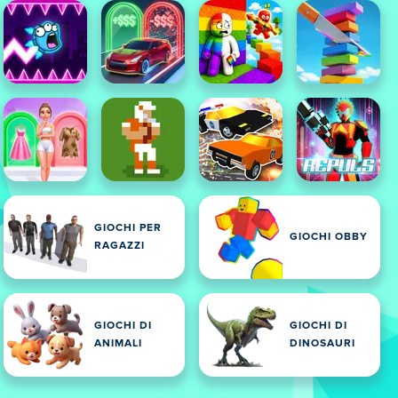
GIOCHI PER
GIOCHI OBBY
RAGAZZI
GIOCHI DI
GIOCHI DI
ANIMALI
DINOSAURI