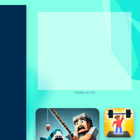
PUBBLICITÀ