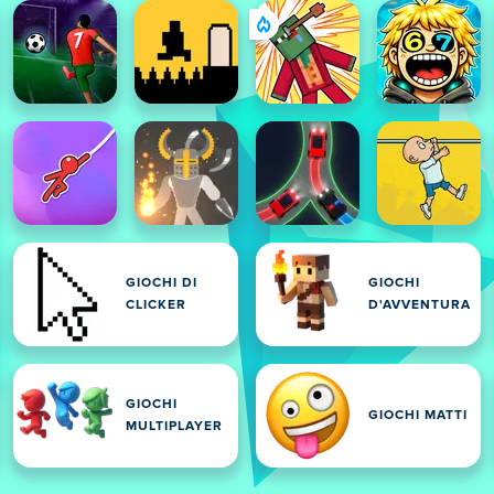
GIOCHI DI
GIOCHI
CLICKER
D'AVVENTURA
GIOCHI
GIOCHI MATTI
MULTIPLAYER