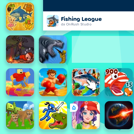
Fishing League
da OnRush Studio