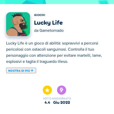
GIOCHI
Lucky Life
da
Gametornado
Lucky Life è un gioco di abilità: sopravvivi a percorsi
pericolosi con ostacoli sanguinosi. Controlla il tuo
personaggio con attenzione per evitare martelli, lame,
esplosivi e taglia il traguardo illeso.
MOSTRA DI PIÙ
Hai quello che serve per mantenere la tua vita fortunata
in questo gioco ricco d’azione? Dai creatori di Short Life e
Short Ride, Lucky Life ti sfiderà a passare ogni breve
livello con il tuo corpo ancora intatto! Con più di 60
VOTO
AGGIORNATO
livelli, c’è un sacco di divertimento fortunato da vivere!
4.4
giu 2022