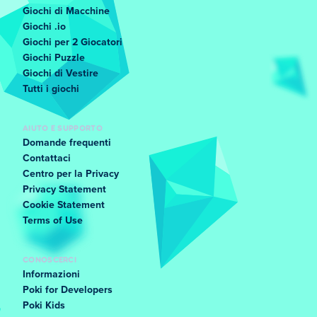
Giochi di Macchine
Giochi .io
Giochi per 2 Giocatori
Giochi Puzzle
Giochi di Vestire
Tutti i giochi
AIUTO E SUPPORTO
Domande frequenti
Contattaci
Centro per la Privacy
Privacy Statement
Cookie Statement
Terms of Use
CONOSCERCI
Informazioni
Poki for Developers
Poki Kids