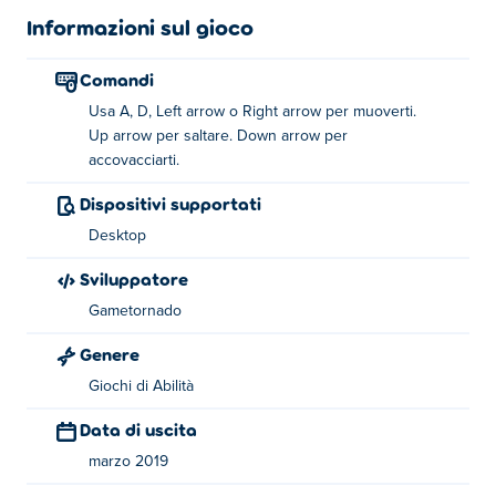
Comandi:
Informazioni sul gioco
AD or sinistra/destra - Muoviti
Su - Salta
Comandi
Giù - Accovacciati
Usa A, D, Left arrow o Right arrow per muoverti.
Up arrow per saltare. Down arrow per
accovacciarti.
Riguardo il creatore:
Dispositivi supportati
Lucky Life è creato da Gametornado. Hanno creato
anche
Short Ride
e
Short Life
.
Desktop
Sviluppatore
Gametornado
Genere
Giochi di Abilità
Data di uscita
marzo 2019