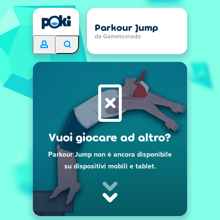
Parkour Jump
da Gametornado
Vuoi giocare ad altro?
Parkour Jump non è ancora disponibile
su dispositivi mobili e tablet.