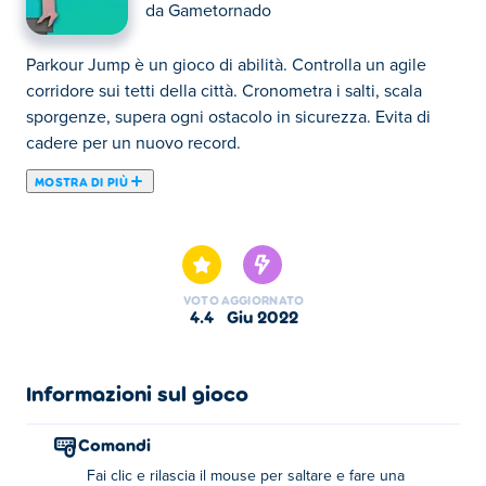
da
Gametornado
Parkour Jump è un gioco di abilità. Controlla un agile
corridore sui tetti della città. Cronometra i salti, scala
sporgenze, supera ogni ostacolo in sicurezza. Evita di
cadere per un nuovo record.
MOSTRA DI PIÙ
Qui puoi giocare a Parkour Jump. Parkour Jump è uno
dei nostri Giochi d'Azione selezionati.
VOTO
AGGIORNATO
4.4
giu 2022
Informazioni sul gioco
Comandi
Fai clic e rilascia il mouse per saltare e fare una