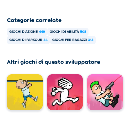
Categorie correlate
GIOCHI D'AZIONE
449
GIOCHI DI ABILITÀ
508
GIOCHI DI PARKOUR
34
GIOCHI PER RAGAZZI
313
Altri giochi di questo sviluppatore