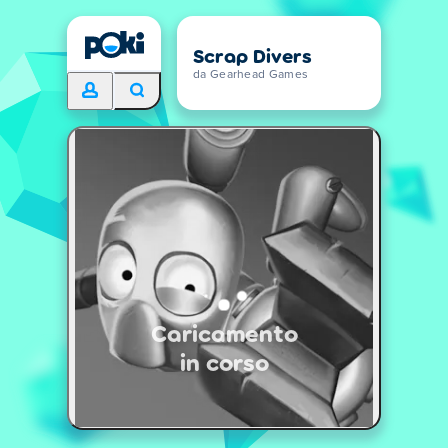
Scrap Divers
da Gearhead Games
Caricamento
in corso