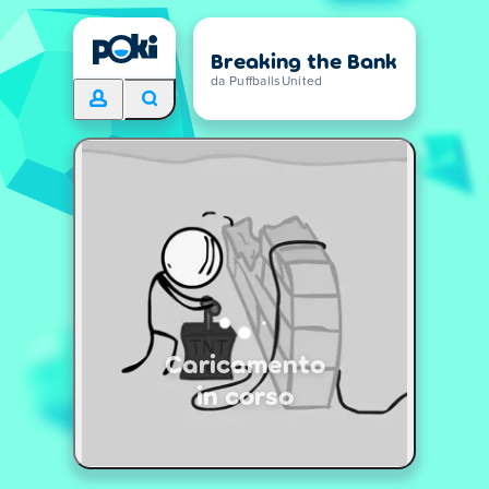
Breaking the Bank
da PuffballsUnited
Caricamento
in corso