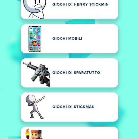
GIOCHI DI HENRY STICKMIN
GIOCHI MOBILI
GIOCHI DI SPARATUTTO
GIOCHI DI STICKMAN