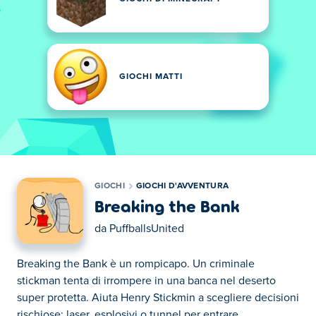
GIOCHI MATTI
GIOCHI
GIOCHI D'AVVENTURA
Breaking the Bank
da
PuffballsUnited
Breaking the Bank è un rompicapo. Un criminale
stickman tenta di irrompere in una banca nel deserto
super protetta. Aiuta Henry Stickmin a scegliere decisioni
rischiose: laser, esplosivi o tunnel per entrare.