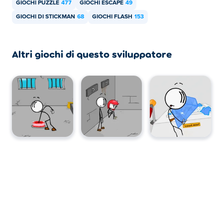
GIOCHI PUZZLE
477
GIOCHI ESCAPE
49
GIOCHI DI STICKMAN
68
GIOCHI FLASH
153
Altri giochi di questo sviluppatore