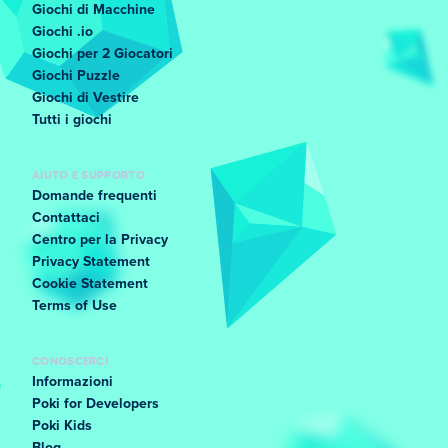
Giochi di Macchine
Giochi .io
Giochi per 2 Giocatori
Giochi Puzzle
Giochi di Vestire
Tutti i giochi
AIUTO E SUPPORTO
Domande frequenti
Contattaci
Centro per la Privacy
Privacy Statement
Cookie Statement
Terms of Use
CONOSCERCI
Informazioni
Poki for Developers
Poki Kids