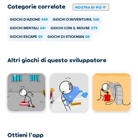
Categorie correlate
MOSTRA DI PIÙ
GIOCHI D'AZIONE
449
GIOCHI D'AVVENTURA
306
GIOCHI MENTALI
441
GIOCHI CON IL MOUSE
379
GIOCHI ESCAPE
49
GIOCHI DI STICKMAN
68
Altri giochi di questo sviluppatore
Ottieni l’app