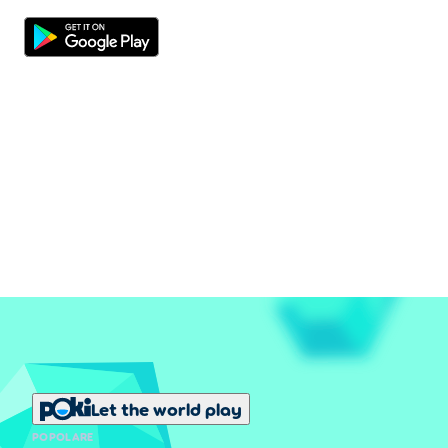
Let the world play
POPOLARE