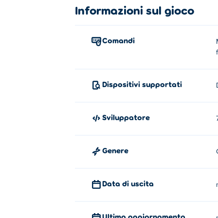
Controlli:
Informazioni sul gioco
Sposta: tasti freccia AD o freccia sinistra /
Salta: tasto freccia W o su
Comandi
Calcia / lancia bottiglia: tasto freccia S o G
Informazioni sul creatore:
Dispositivi supportati
Duo Survival 3 è stato creato da 7Spot Game
Poki
:
Duo Vikings
,
Duo Survival
,
Duo Survi
Sviluppatore
Genere
Data di uscita
Ultimo aggiornamento