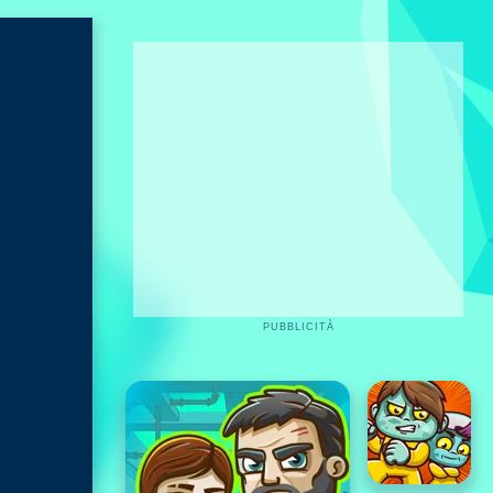
PUBBLICITÀ