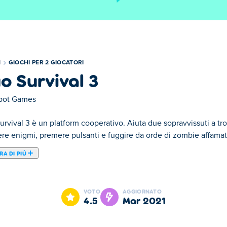
I
GIOCHI PER 2 GIOCATORI
o Survival 3
pot Games
rvival 3 è un platform cooperativo. Aiuta due sopravvissuti a tr
ere enigmi, premere pulsanti e fuggire da orde di zombie affamat
A DI PIÙ
o per 2 giocatori di 7Spot Games in cui aiuti due sopravvissuti a
i punti di forza di ogni personaggio, risolvi enigmi brillanti, strisc
VOTO
AGGIORNATO
oppia di sopravvissuti all'apocalisse zombi preferita è tornata per
4.5
mar 2021
 giocare con il tuo amico per massimizzare il divertimento.