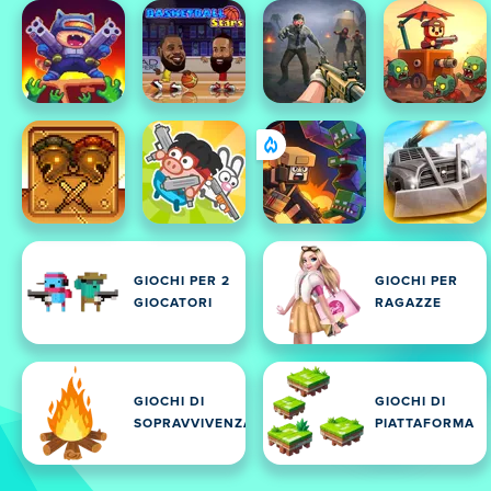
GIOCHI PER 2
GIOCHI PER
GIOCATORI
RAGAZZE
GIOCHI DI
GIOCHI DI
SOPRAVVIVENZA
PIATTAFORMA