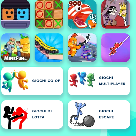
GIOCHI
GIOCHI CO-OP
MULTIPLAYER
GIOCHI DI
GIOCHI
LOTTA
ESCAPE