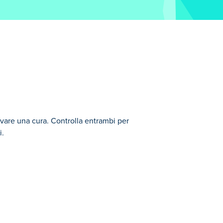
ovare una cura. Controlla entrambi per
i.
ll'apocalisse a fuggire dagli zombi
ia attraverso stanze nascoste, attiva
 altre avventure. Puoi aiutare i due eroi a