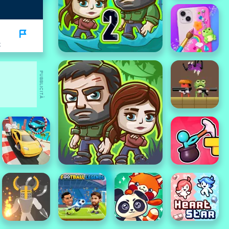
K
PUBBLICITÀ