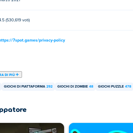
marzo 2021
4.5 (530,619 voti)
https://7spot.games/privacy-policy
A DI PIÙ
GIOCHI DI PIATTAFORMA
292
GIOCHI DI ZOMBIE
48
GIOCHI PUZZLE
478
luppatore