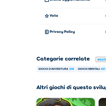
Voto
Privacy Policy
Categorie correlate
MOSTR
GIOCHI D'AVVENTURA
306
GIOCHI MENTALI
441
Altri giochi di questo svi