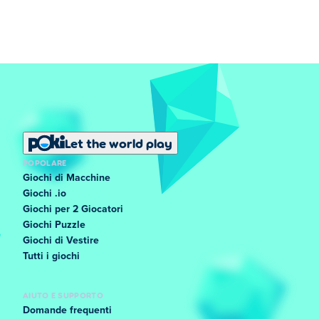
Let the world play
POPOLARE
Giochi di Macchine
Giochi .io
Giochi per 2 Giocatori
Giochi Puzzle
Giochi di Vestire
Tutti i giochi
AIUTO E SUPPORTO
Domande frequenti