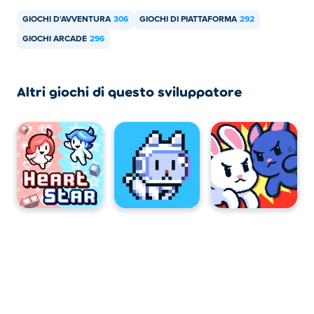
GIOCHI D'AVVENTURA
306
GIOCHI DI PIATTAFORMA
292
GIOCHI ARCADE
296
Altri giochi di questo sviluppatore