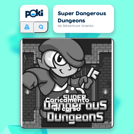
Super Dangerous
Dungeons
da Adventure Islands
Caricamento
in corso