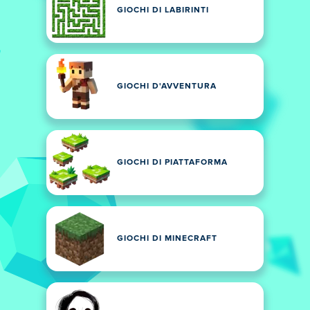
GIOCHI DI LABIRINTI
GIOCHI D'AVVENTURA
GIOCHI DI PIATTAFORMA
GIOCHI DI MINECRAFT