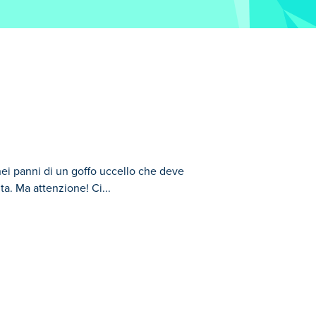
nei panni di un goffo uccello che deve
ta. Ma attenzione! Ci...
e cercare di volare attraverso un'antica
dovrai evitare. Questo classico gioco
in sicurezza?