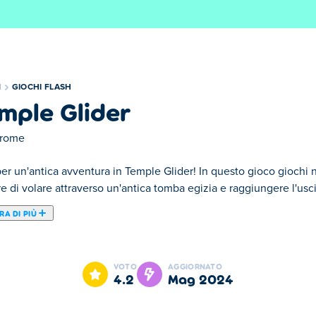
I
GIOCHI FLASH
mple Glider
trome
per un'antica avventura in Temple Glider! In questo gioco giochi 
e di volare attraverso un'antica tomba egizia e raggiungere l'usci
A DI PIÙ
der! In questo gioco giochi nei panni di un goffo uccello che dev
tenzione! Ci sono molte trappole e ostacoli sul tuo cammino che 
VOTO
AGGIORNATO
giocarci quando vuoi! Riuscirai a portare il Temple Glider a terra 
4.2
mag 2024