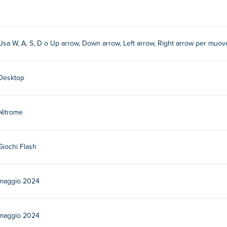
verti e volare!
Usa W, A, S, D o Up arrow, Down arrow, Left arrow, Right arrow per muover
oca agli altri loro giochi Poki:
Droplets
,
In The Doghouse
E buck
er gratuitamente?
Desktop
e su Poki.
Nitrome
ispositivi mobili e desktop?
 tuo computer.
Giochi Flash
maggio 2024
maggio 2024