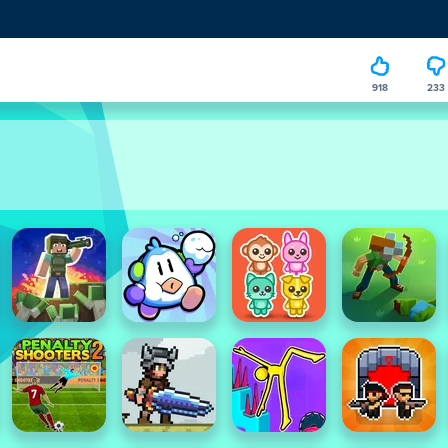
918
233