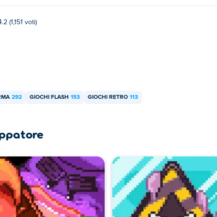
4.2 (1,151 voti)
ORMA
292
GIOCHI FLASH
153
GIOCHI RETRO
113
luppatore